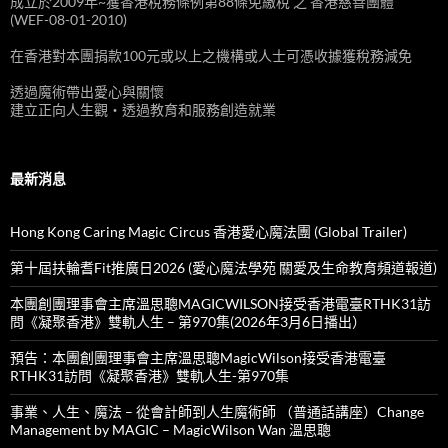
成立於2009年~獲香港稅務條例第88條免繳稅 之 香港慈善團體
(WEF-08-01-2010)
在香港對本團捐款100元或以上之機構或人士可憑收據獲稅務減免
透過魔術帶出愛心與關懷
建立正向人生觀‧透過教育和服務創造就業
最新消息
Hong Kong Caring Magic Circus 香港愛心魔法團 (Global Trailer)
第十屆扶輪耆Fit推廣日2026 (愛心魔法學苑 關愛及生命教育頻道報道)
本團創團理事會主席溫思聰MAGICWILSON接受香港電臺RTHK31訪
問《凝聚香港》雙軌人生 – 第970集(2026年3月6日播出）
預告：本團創團理事會主席溫思聰MagicWilson接受香港電臺
RTHK31訪問《凝聚香港》雙軌人生-第970集
事業、人生、魔法 – 從會計師到人生魔術師 （普通話講座）Change
Management by MAGIC – MagicWilson Wan 溫思聰