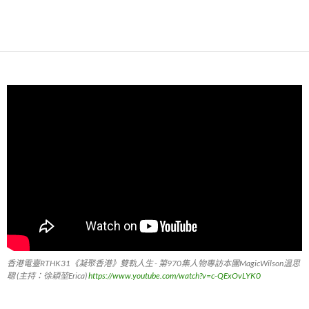
香港電臺RTHK31《凝聚香港》雙軌人生 - 第970集人物專訪本團MagicWilson溫思
聰 (主持：徐穎堃Erica)
https://www.youtube.com/watch?v=c-QExOvLYK0