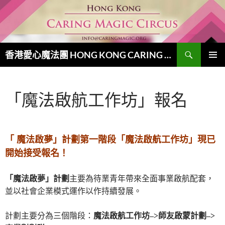
跳
至
主
要
搜
內
香港愛心魔法團 HONG KONG CARING MAGIC CIRCUS
尋
容
主要選單
「魔法啟航工作坊」報名
「 魔法啟夢」計劃第一階段「魔法啟航工作坊」現已
開始接受報名！
「魔法啟夢」計劃
主要為待業青年帶來全面事業啟航配套，
並以社會企業模式運作以作持續發展。
計劃主要分為三個階段：
魔法啟航工作坊–>師友啟蒙計劃–>