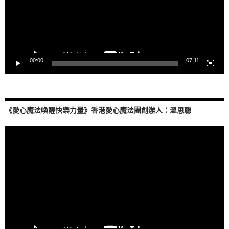
00:00
07:11
《愛心魔法喚醒快樂力量》香港愛心魔法團創辦人：溫思聰
視
訊
播
放
器