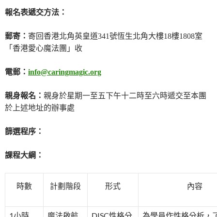
報名表遞交方法：
郵寄：
寄回香港北角英皇道341號恆生北角大樓18樓1808室
「香港愛心魔法團」收
電郵：
info@caringmagic.org
親身報名：
親身於星期一至五下午十二時至六時遞交至本團
於上述地址的辦事處
篩選程序：
課程大綱：
時數
計劃階段
形式
內容
1小時
魔法啟航
DISC性格分
為學員作性格分析，