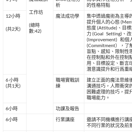
析
的性格特點
工作坊
12小時
魔法成功學
集中透過魔術為主導
提升個人的心態 (Menta
(總時
態度 (Attitude)、
(共2天)
數:42)
力 (Goal Setting)
(Improvement) 
(Commitment），
盲點、感知、限制性
在控制點和外在控制
用、目標設定、斷言
潛意識提升和行爲重
6 小時
職場實戰訓
建立正面的魔法思維
(共1天)
練
溝通技巧，人際衝突
困難處理的技巧，提
職場能力。
6小時
功課及報告
6小時
行業講座
邀請不同機構進行講
不同行業的狀況及前