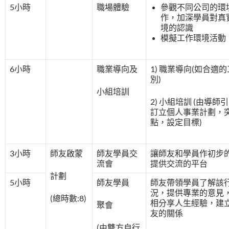
5小時
職場體驗
參觀不同公司的環
作，加深學員對真
境的認識
模擬工作環境活動
6小時
職業導向及
1) 職業導向(如合適
別)
小組培訓
2) 小組培訓 (由導師
訂立個
人事業計劃，
點，設定目標)
3小時
師友啟蒙
師友學員交
讓師友和學員作初步
流會
提供交流的平台
計劃
5小時
師友學員
師友帶領學員了解該
況，提供專業的意見
(總時數:8)
相分享人生經驗，建
聚會
友的關係
(由雙方自行