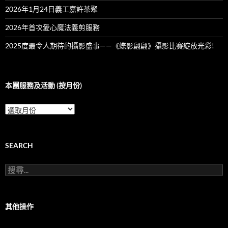
2026年1月24日義工嘉許茶聚
2026年首次愛心魔法義剪服務
2025度最令人期待的攝影盛事——《蝶影翩翩》攝影比賽綻放光彩!
本團服務及活動 (按月份)
本
團
服
務
及
SEARCH
活
動
搜
(按
尋
月
關
份)
鍵
字:
其他操作