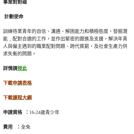
事業對對碰
計劃使命
訓練待業青年的自信、溝通、解困能力和積極態度，發掘潛
能﹐配對合適的工作，並作出緊密的跟進及支援，解決年青
人與僱主遇到的職業配對問題、跨代貧窮，及社會生產力供
求失衡的問題。
詳情請
按此
下載
申請表格
下載
課程大綱
申請資格 ：
16-24歲青少年
費用 ：
全免