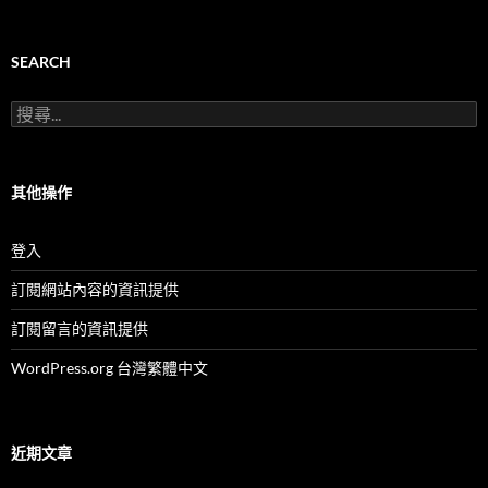
團
服
務
及
SEARCH
活
動
搜
(按
尋
月
關
份)
鍵
字:
其他操作
登入
訂閱網站內容的資訊提供
訂閱留言的資訊提供
WordPress.org 台灣繁體中文
近期文章