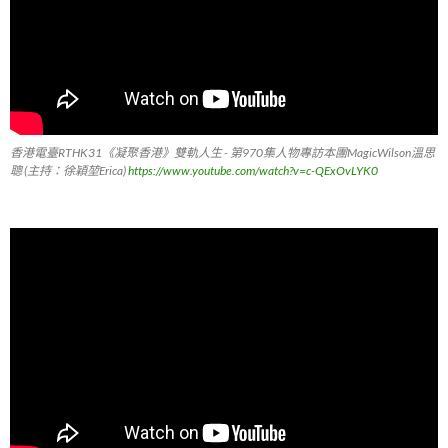
香港電臺RTHK31《凝聚香港》雙軌人生 - 第970集人物專訪本團MagicWilson溫思
聰 (主持：徐穎堃Erica)
https://www.youtube.com/watch?v=c-QExOvLYK0