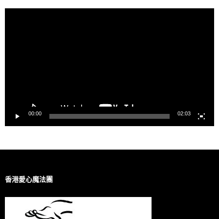
視
訊
播
放
器
00:00
02:03
香港愛心魔法團