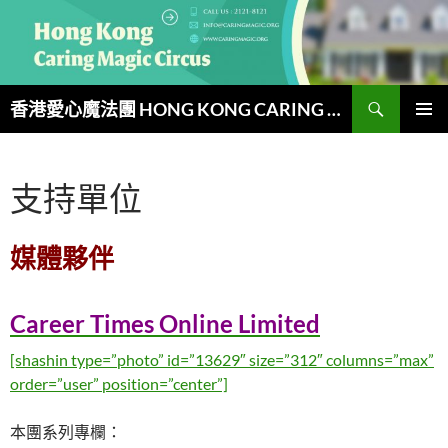
跳
至
主
要
搜
內
香港愛心魔法團 HONG KONG CARING MAGIC CIRCUS
尋
容
主要選單
支持單位
媒體夥伴
Career Times Online Limited
[shashin type=”photo” id=”13629″ size=”312″ columns=”max”
order=”user” position=”center”]
本團系列專欄：