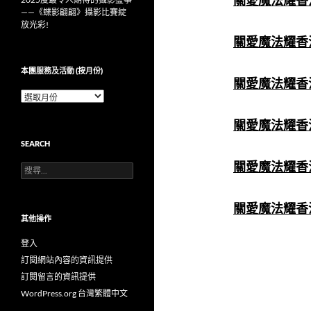
關愛魔法耀香江
——《蝶影翩翩》攝影比賽綻
放光彩!
關愛魔法耀香江
本團服務及活動 (按月份)
關愛魔法耀香江
本
團
服
關愛魔法耀香江
務
SEARCH
及
活
關愛魔法耀香江
搜
動
尋
(按
關
月
鍵
關愛魔法耀香江
份)
字:
其他操作
登入
訂閱網站內容的資訊提供
訂閱留言的資訊提供
WordPress.org 台灣繁體中文