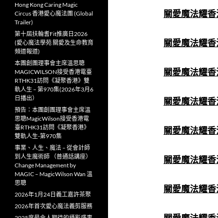
Hong Kong Caring Magic
關愛魔法耀香江(
Circus 香港愛心魔法團 (Global
Trailer)
第十屆扶輪耆Fit推廣日2026
關愛魔法耀香江(
(愛心魔法學苑 關愛及生命教育
頻道報道)
本團創團理事會主席溫思聰
關愛魔法耀香江
MAGICWILSON接受香港電臺
RTHK31訪問《凝聚香港》雙
軌人生 – 第970集(2026年3月6
日播出）
關愛魔法耀香江
預告：本團創團理事會主席溫
思聰MagicWilson接受香港電
臺RTHK31訪問《凝聚香港》
關愛魔法耀香江(
雙軌人生-第970集
事業、人生、魔法 – 從會計師
到人生魔術師 （普通話講座）
關愛魔法耀香江
Change Management by
MAGIC – MagicWilson Wan 溫
思聰
關愛魔法耀香江
2026年1月24日義工嘉許茶聚
2026年首次愛心魔法義剪服務
2025度最令人期待的攝影盛事