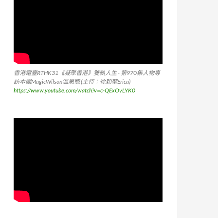
香港電臺RTHK31《凝聚香港》雙軌人生 - 第970集人物專
訪本團MagicWilson溫思聰 (主持：徐穎堃Erica)
https://www.youtube.com/watch?v=c-QExOvLYK0