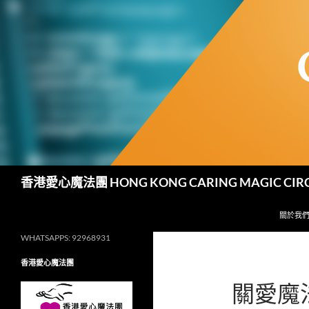
跳
至
主
要
內
容
搜
香港愛心魔法團 HONG KONG CARING MAGIC CIR
尋
關於我
WHATSAPPS: 92968931
香港愛心魔法團
關愛魔