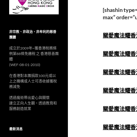
[shashin type
max” order=”u
非宗教、非政治、非牟利的慈善
關愛魔法耀香江
團體
成立於2009年~獲香港稅務條
關愛魔法耀香江
例第88條免繳稅 之 香港慈善團
體
(WEF-08-01-2010)
關愛魔法耀香江
在香港對本團捐款100元或以
上之機構或人士可憑收據獲稅
務減免
關愛魔法耀香江
透過魔術帶出愛心與關懷
建立正向人生觀‧透過教育和
關愛魔法耀香江
服務創造就業
關愛魔法耀香江
最新消息