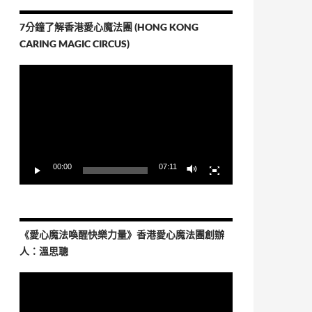
7分鐘了解香港愛心魔法團 (HONG KONG
CARING MAGIC CIRCUS)
視
訊
播
放
器
00:00
07:11
《愛心魔法喚醒快樂力量》香港愛心魔法團創辦
人：溫思聰
視
訊
播