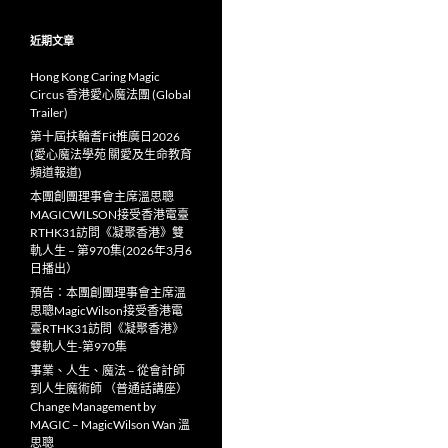
近期文章
Hong Kong Caring Magic
Circus 香港愛心魔法團 (Global
Trailer)
第十屆扶輪耆Fit推廣日2026
(愛心魔法學苑 關愛及生命教育
頻道報道)
本團創團理事會主席溫思聰
MAGICWILSON接受香港電臺
RTHK31訪問《凝聚香港》雙
軌人生 – 第970集(2026年3月6
日播出）
預告：本團創團理事會主席溫
思聰MagicWilson接受香港電
臺RTHK31訪問《凝聚香港》
雙軌人生-第970集
事業、人生、魔法 – 從會計師
到人生魔術師 （普通話講座）
Change Management by
MAGIC – MagicWilson Wan 溫
思聰