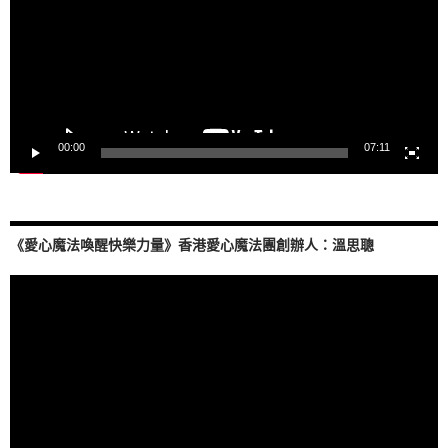
器
00:00
07:11
《愛心魔法喚醒快樂力量》香港愛心魔法團創辦人：溫思聰
視
訊
播
放
器