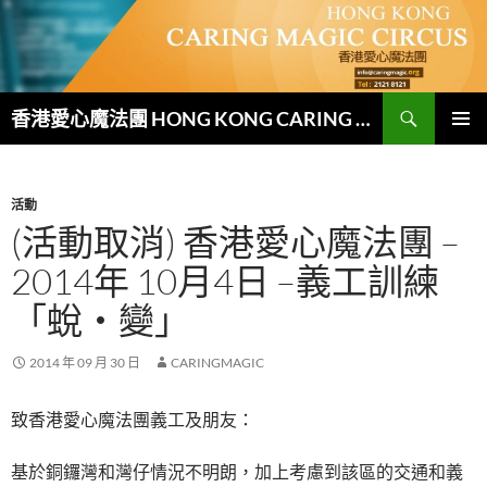
跳
至
主
要
搜
內
香港愛心魔法團 HONG KONG CARING MAGIC CIRCUS
尋
容
主要選單
活動
(活動取消) 香港愛心魔法團 –
2014年 10月4日 –義工訓練
「蛻‧變」
2014 年 09 月 30 日
CARINGMAGIC
致香港愛心魔法團義工及朋友：
基於銅鑼灣和灣仔情況不明朗，加上考慮到該區的交通和義