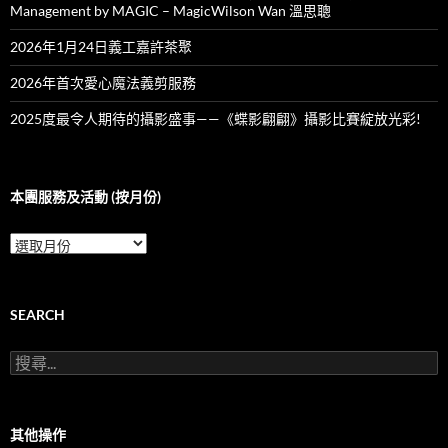
Management by MAGIC – MagicWilson Wan 溫思聰
2026年1月24日義工嘉許茶聚
2026年首次愛心魔法義剪服務
2025度最令人期待的攝影盛事——《蝶影翩翩》攝影比賽綻放光彩!
本團服務及活動 (按月份)
本
團
服
務
及
SEARCH
活
動
搜
(按
尋
月
關
份)
鍵
字:
其他操作