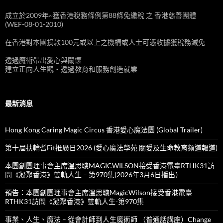
成立於2009年~獲香港稅務條例第88條免繳稅 之 香港慈善團體
(WEF-08-01-2010)
在香港對本團捐款100元或以上之機構或人士可憑收據獲稅務減免
透過魔術帶出愛心與關懷
建立正向人生觀‧透過教育和服務創造就業
最新消息
Hong Kong Caring Magic Circus 香港愛心魔法團 (Global Trailer)
第十屆扶輪耆Fit推廣日2026 (愛心魔法學苑 關愛及生命教育頻道報道)
本團創團理事會主席溫思聰MAGICWILSON接受香港電臺RTHK31訪
問《凝聚香港》雙軌人生 – 第970集(2026年3月6日播出）
預告：本團創團理事會主席溫思聰MagicWilson接受香港電臺
RTHK31訪問《凝聚香港》雙軌人生-第970集
事業、人生、魔法 – 從會計師到人生魔術師 （普通話講座）Change