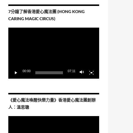
7分鐘了解香港愛心魔法團 (HONG KONG
CARING MAGIC CIRCUS)
視
訊
播
放
器
00:00
07:11
《愛心魔法喚醒快樂力量》香港愛心魔法團創辦
人：溫思聰
視
訊
播