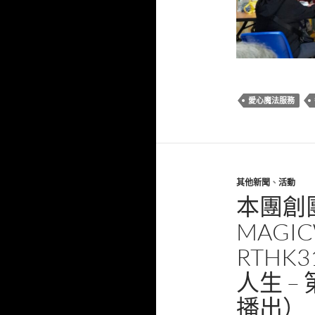
愛心魔法服務
其他新聞
、
活動
本團創
MAGI
RTH
人生 – 
播出）