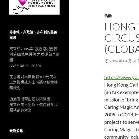
活動
HONG 
非宗教、非政治、非牟利的慈善
CIRC
團體
(GLOBA
成立於2009年~獲香港稅務條
例第88條免繳稅 之 香港慈善團
體
2026 年 04 月 01
(WEF-08-01-2010)
https://www.y
在香港對本團捐款100元或以
上之機構或人士可憑收據獲稅
Hong Kong Carin
務減免
(an tax exempte
mission of bring
透過魔術帶出愛心與關懷
建立正向人生觀‧透過教育和
Caring Magic A
服務創造就業
2009 to 2018, H
projects to serv
Caring Magic Ltd
最新消息
community inclu