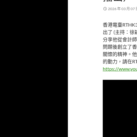
2026 年 03 月 07
香港電臺RTHK
出了 (主持：徐穎
分享他從會計師
問題後創立了香
關懷的精神。他
的動力，請在RTH
https://www.y