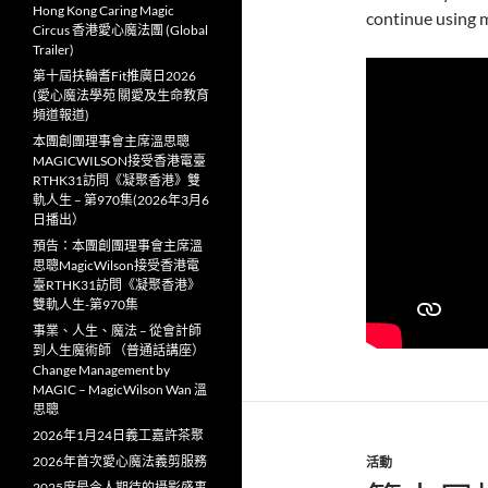
Hong Kong Caring Magic
continue using m
Circus 香港愛心魔法團 (Global
Trailer)
第十屆扶輪耆Fit推廣日2026
(愛心魔法學苑 關愛及生命教育
頻道報道)
本團創團理事會主席溫思聰
MAGICWILSON接受香港電臺
RTHK31訪問《凝聚香港》雙
軌人生 – 第970集(2026年3月6
日播出）
預告：本團創團理事會主席溫
思聰MagicWilson接受香港電
臺RTHK31訪問《凝聚香港》
雙軌人生-第970集
事業、人生、魔法 – 從會計師
到人生魔術師 （普通話講座）
Change Management by
MAGIC – MagicWilson Wan 溫
思聰
2026年1月24日義工嘉許茶聚
2026年首次愛心魔法義剪服務
活動
2025度最令人期待的攝影盛事