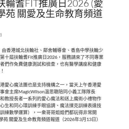
輪耆FIT推廣日2026 (愛
學苑 關愛及生命教育頻道
 日
8日，由香港城北扶輪社、鄰舍輔導會、香島中學扶輪少
第十屆扶輪耆Fit推廣日2026，服務請來了不同專業
者們作免費健康測試和檢查，也有醫學講座和健康
！
港愛心魔法團也是支持機構之一，當天上午香港愛
會主席MagicWilson溫思聰陪同小義工隊隊長
出席分享和教授長者一系列的愛心魔法和送上魔術小禮物作
心生和同心環訓練手眼協調、魔法撲克訓練表達技
訓練數學運算），一衆哥哥姐姐們都玩得非常開
學苑 關愛及生命教育頻道報道（2026年3月13日）