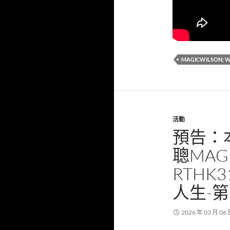
MAGICWILSO
活動
預告：
聰MAG
RTH
人生-第
2026 年 03 月 06