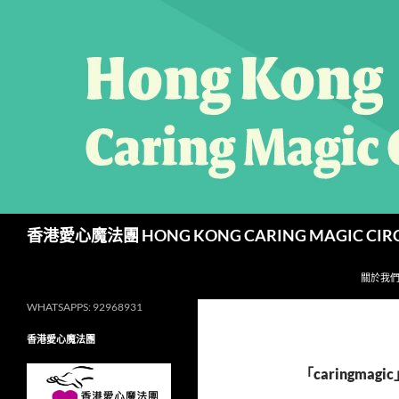
跳
至
主
要
內
容
搜
香港愛心魔法團 HONG KONG CARING MAGIC CIR
尋
關於我
WHATSAPPS: 92968931
香港愛心魔法團
「caringma