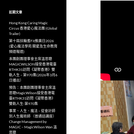
近期文章
Hong Kong Caring Magic
Circus 香港愛心魔法團 (Global
Trailer)
第十屆扶輪耆Fit推廣日2026
(愛心魔法學苑 關愛及生命教育
頻道報道)
本團創團理事會主席溫思聰
MAGICWILSON接受香港電臺
RTHK31訪問《凝聚香港》雙
軌人生 – 第970集(2026年3月6
日播出）
預告：本團創團理事會主席溫
思聰MagicWilson接受香港電
臺RTHK31訪問《凝聚香港》
雙軌人生-第970集
事業、人生、魔法 – 從會計師
到人生魔術師 （普通話講座）
Change Management by
MAGIC – MagicWilson Wan 溫
思聰