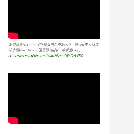
香港電臺RTHK31《凝聚香港》雙軌人生 - 第970集人物專
訪本團MagicWilson溫思聰 (主持：徐穎堃Erica)
https://www.youtube.com/watch?v=c-QExOvLYK0