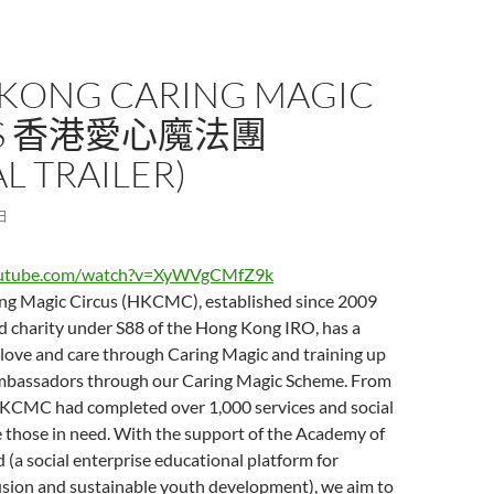
KONG CARING MAGIC
US 香港愛心魔法團
L TRAILER)
 日
outube.com/watch?v=XyWVgCMfZ9k
g Magic Circus (HKCMC), established since 2009
d charity under S88 of the Hong Kong IRO, has a
 love and care through Caring Magic and training up
mbassadors through our Caring Magic Scheme. From
KCMC had completed over 1,000 services and social
e those in need. With the support of the Academy of
 (a social enterprise educational platform for
sion and sustainable youth development), we aim to