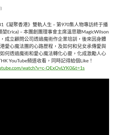
 日
31《凝聚香港》雙軌人生 – 第970集人物專訪終于播
堃Erica) – 本團創團理事會主席溫思聰MagicWilson
，成立顧問公司透過魔術作企業培訓，後來因身體
港愛心魔法團的心路歷程，及如何和兒女承傳愛與
如何透過魔術和愛心魔法轉化心靈，化成激勵人心
K YouTube頻道收看，同時記得給個Like！
outube.com/watch?v=c-QExOvLYK0&t=1s