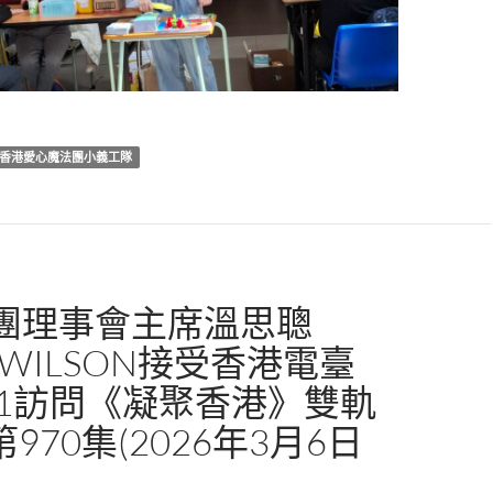
香港愛心魔法團小義工隊
團理事會主席溫思聰
CWILSON接受香港電臺
K31訪問《凝聚香港》雙軌
第970集(2026年3月6日