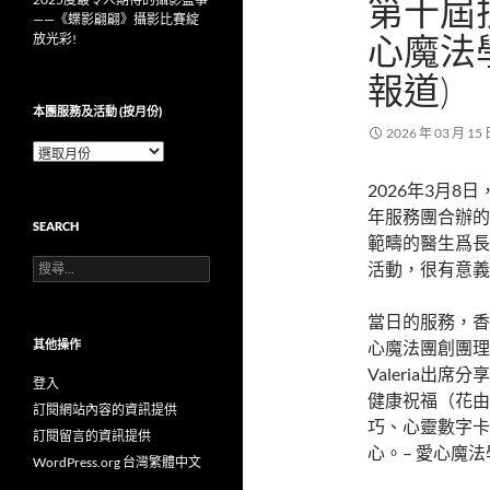
第十屆扶
——《蝶影翩翩》攝影比賽綻
心魔法
放光彩!
報道)
本團服務及活動 (按月份)
2026 年 03 月 15
本
團
2026年3月
服
務
年服務團合辦的
SEARCH
及
範疇的醫生爲長
活
搜
活動，很有意義
動
尋
(按
關
月
當日的服務，香
鍵
份)
字:
心魔法團創團理事
其他操作
Valeria
登入
健康祝福（花由
訂閱網站內容的資訊提供
巧、心靈數字卡
訂閱留言的資訊提供
心。– 愛心魔法
WordPress.org 台灣繁體中文