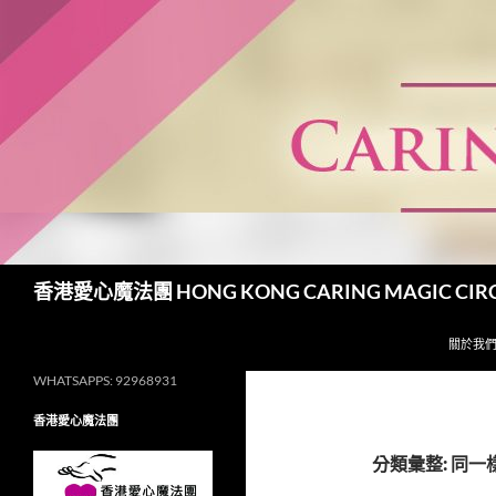
跳
至
主
要
內
容
搜
香港愛心魔法團 HONG KONG CARING MAGIC CIR
尋
關於我
WHATSAPPS: 92968931
香港愛心魔法團
分類彙整: 同