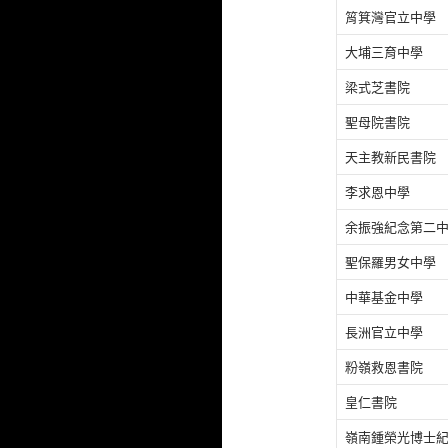
筲箕灣官立中學
大埔三育中學
梁式芝書院
聖母院書院
天主教新民書院
李求恩中學
余振強紀念第二
聖保羅男女中學
中華基金中學
長洲官立中學
粉嶺救恩書院
皇仁書院
嶺南鍾榮光博士