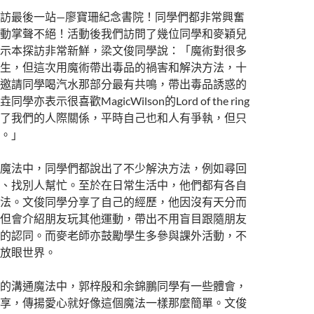
訪最後一站—廖寶珊紀念書院！同學們都非常興奮
動掌聲不絕！活動後我們訪問了幾位同學和麥穎兒
示本探訪非常新鮮，梁文俊同學說：「魔術對很多
生，但這次用魔術帶出毒品的禍害和解決方法，十
邀請同學喝汽水那部分最有共鳴，帶出毒品誘惑的
亦表示很喜歡MagicWilson的Lord of the ring
了我們的人際關係，平時自己也和人有爭執，但只
。」
魔法中，同學們都說出了不少解決方法，例如尋回
、找別人幫忙。至於在日常生活中，他們都有各自
法。文俊同學分享了自己的經歷，他因沒有天分而
但會介紹朋友玩其他運動，帶出不用盲目跟隨朋友
的認同。而麥老師亦鼓勵學生多參與課外活動，不
放眼世界。
的溝通魔法中，郭梓殷和余錦鵬同學有一些體會，
享，傳揚愛心就好像這個魔法一樣那麼簡單。文俊