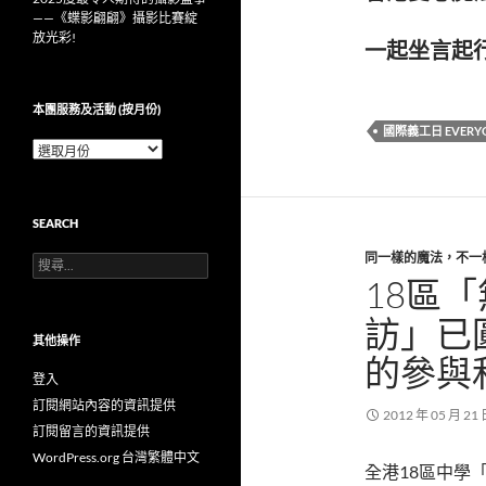
——《蝶影翩翩》攝影比賽綻
放光彩!
一起坐言起行！E
本團服務及活動 (按月份)
國際義工日 EVERYO
本
團
服
務
SEARCH
及
活
同一樣的魔法，不一
搜
動
尋
18區
(按
關
月
鍵
訪」已
份)
字:
其他操作
的參與
登入
訂閱網站內容的資訊提供
2012 年 05 月 21
訂閱留言的資訊提供
WordPress.org 台灣繁體中文
全港18區中學