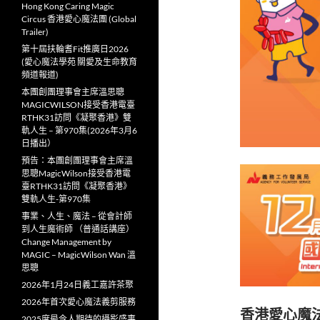
Hong Kong Caring Magic
Circus 香港愛心魔法團 (Global
Trailer)
第十屆扶輪耆Fit推廣日2026
(愛心魔法學苑 關愛及生命教育
頻道報道)
本團創團理事會主席溫思聰
MAGICWILSON接受香港電臺
RTHK31訪問《凝聚香港》雙
軌人生 – 第970集(2026年3月6
日播出）
預告：本團創團理事會主席溫
思聰MagicWilson接受香港電
臺RTHK31訪問《凝聚香港》
雙軌人生-第970集
事業、人生、魔法 – 從會計師
到人生魔術師 （普通話講座）
Change Management by
MAGIC – MagicWilson Wan 溫
思聰
2026年1月24日義工嘉許茶聚
2026年首次愛心魔法義剪服務
香港愛心魔
2025度最令人期待的攝影盛事