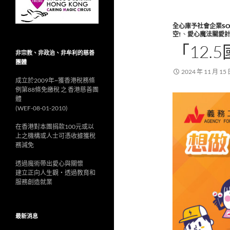
全心庫予社會企業SOCI
空!
、
愛心魔法關愛
「12
非宗教、非政治、非牟利的慈善
團體
2024 年 11 月 15
成立於2009年~獲香港稅務條
例第88條免繳稅 之 香港慈善團
體
(WEF-08-01-2010)
在香港對本團捐款100元或以
上之機構或人士可憑收據獲稅
務減免
透過魔術帶出愛心與關懷
建立正向人生觀‧透過教育和
服務創造就業
最新消息