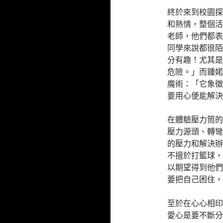
終於來到校園探
和熱情，整個活
老師，他們都表
同學來說都很陌
分有趣！尤其是
危險。」而鍾婼垚同學
魔術：「它象徵
要用心便能解決
在體驗壓力筒的
壓力源頭、轉彎
的壓力和解決辦
不擅於打籃球，
以期望得到他們
要把自己困住，
至於在心心相印
愛心是要不斷分