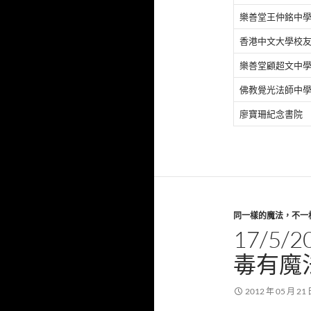
樂善堂王仲銘中
香港中文大學校
樂善堂顧超文中
佛教覺光法師中
廖寶珊紀念書院
同一樣的魔法，不一
17/5
毒有魔
2012 年 05 月 21