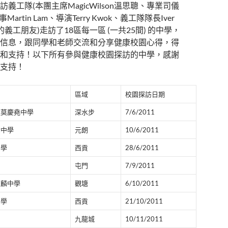
義工隊(本團主席MagicWilson溫思聰、專業司儀
理事Martin Lam、導演Terry Kwok、義工隊隊長Iver
的義工朋友)走訪了18區每一區 (一共25間) 的中學，
信息，跟同學和老師交流和分享健康校園心得，得
和支持！以下所有參與健康校園探訪的中學，感謝
支持！
區域
校園探訪日期
堂莫慶堯中學
深水步
7/6/2011
念中學
元朗
10/6/2011
中學
西貢
28/6/2011
屯門
7/9/2011
石麟中學
觀塘
6/10/2011
中學
西貢
21/10/2011
九龍城
10/11/2011