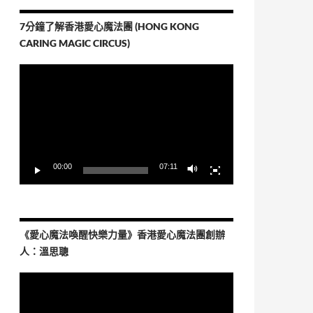
7分鐘了解香港愛心魔法團 (HONG KONG
CARING MAGIC CIRCUS)
視
訊
播
放
器
00:00
07:11
《愛心魔法喚醒快樂力量》香港愛心魔法團創辦
人：溫思聰
視
訊
播