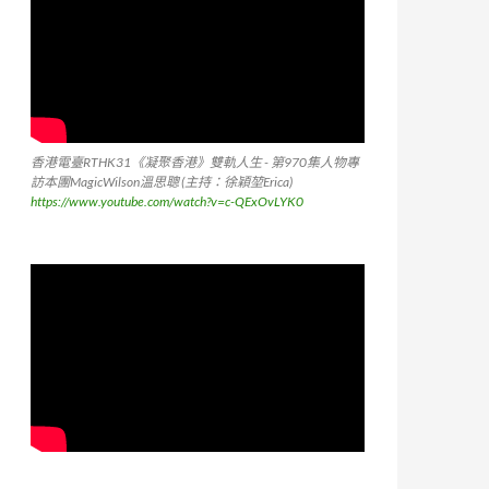
香港電臺RTHK31《凝聚香港》雙軌人生 - 第970集人物專
訪本團MagicWilson溫思聰 (主持：徐穎堃Erica)
https://www.youtube.com/watch?v=c-QExOvLYK0