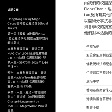
內我們的校園探訪
Fionz Chan、
近期文章
Lau及所有其他
Hong Kong Caring Magic
以魔術分享抗毒
Circus 香港愛心魔法團 (Global
到各學校的讚賞
Trailer)
他們對本活動的
第十屆扶輪耆Fit推廣日2026
(愛心魔法學苑 關愛及生命教育
頻道報道)
學校名稱
本團創團理事會主席溫思聰
MAGICWILSON接受香港電臺
聖公會聖馬利亞
RTHK31訪問《凝聚香港》雙
軌人生 – 第970集(2026年3月6
佛教茂峰法師紀
日播出）
仁濟醫院王華湘
預告：本團創團理事會主席溫
思聰MagicWilson接受香港電
深培中學
臺RTHK31訪問《凝聚香港》
雙軌人生-第970集
香港布廠商會朱
事業、人生、魔法 – 從會計師
到人生魔術師 （普通話講座）
港澳信義會慕德
Change Management by
MAGIC – MagicWilson Wan 溫
聖匠中學
思聰