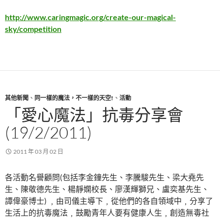
http://www.caringmagic.org/create-our-magical-
sky/competition
其他新聞
、
同一樣的魔法，不一樣的天空!
、
活動
「愛心魔法」抗毒分享會
(19/2/2011)
2011 年 03 月 02 日
各活動名譽顧問(包括李金鐘先生、­李騰駿先生、梁大堯先
生、陳敬德先生、楊靜嫻校長、廖漢輝獅兄、盧奕基先生、
譚偉豪博­士) ﹐由司儀主導下﹐從他們的各自領域中﹐分享了
生活上的抗毒魔法﹐鼓勵青年人要有健康人­生﹐創造無毒社