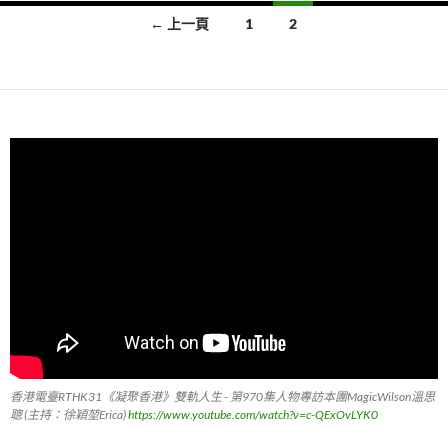
文
← 上一頁
1
2
章
導
覽
香港電臺RTHK31《凝聚香港》雙軌人生 - 第970集人物專訪本團MagicWilson溫思
聰 (主持：徐穎堃Erica)
https://www.youtube.com/watch?v=c-QExOvLYK0