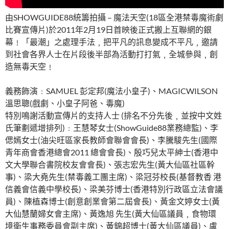
由SHOWGUIDE88統籌拍攝 – 魔法天空(18區全港禁毒魔術劇
比賽宣傳片)於2011年2月19日首映後正式搬上互聯網的銀
幕﹗「最潮」之處理手法﹐把平凡的訊息變成不平凡﹐邀請
到社會各界人士在片段後半部為活動打打氣﹐全城參與﹐創
造無毒天空﹗
義務飾演﹕SAMUEL 彭定邦(魔法小皇子)、MAGICWILSON
溫思聰(戲劇、小皇子阿爸、毒魔)
特別鳴謝活動宣傳片的支持人士 (排名不分先後﹐並按中文姓
氏筆劃遞增排列)﹕王慧琴女士(ShowGuide88業務總監)、李
偲嫣女士(油尖旺區家長教師會聯會會長)、李騰駿先生(國際
青年商會香港總會2011 總會會長)、殷巧兒太平紳士(香港中
文大學聯合書院校友會會長)、張志宏先生(黃大仙區社區幹
事)、梁大堯先生(禁毒義工團主席)、梁冠芬校長(基督教香 港
信義會信義中學校長)、梁美芬博士(香港特別行政區立法會議
員)、陳植森博士(創意創業會第二屆會長)、黃金文婷女士(黃
大仙慧蘭婦女會主席)、黃逸旭 先生(黃大仙區議員﹐食物環
境衛生事務委員會副主席)、黃錦超博士(黃大仙區議員)、盧