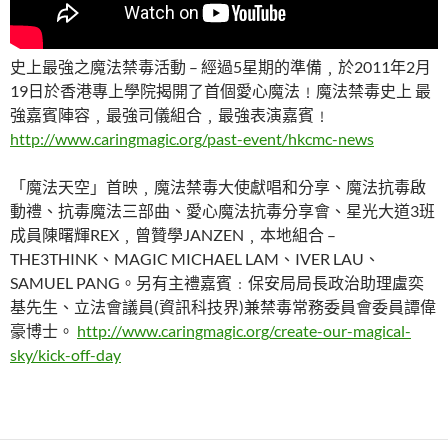
史上最強之魔法禁毒活動 – 經過5星期的準備﹐於2011年2月
19日於香港專上學院揭開了首個愛心魔法﹗魔法禁毒史上 最
強嘉賓陣容﹐最強司儀組合﹐最強表演嘉賓﹗
http://www.caringmagic.org/past-event/hkcmc-news
「魔法天空」首映﹐魔法禁毒大使獻唱和分享、魔法抗毒啟
動禮、抗毒魔法三部曲、愛心魔法抗毒分享會、星光大道3班
成員陳曙輝REX﹐曾贊學JANZEN﹐本地組合 –
THE3THINK、MAGIC MICHAEL LAM、IVER LAU、
SAMUEL PANG。另有主禮嘉賓﹕保安局局長政治助理盧奕
基先生、立法會議員(資訊科技界)兼禁毒常務委員會委員譚偉
豪博士。
http://www.caringmagic.org/create-our-magical-
sky/kick-off-day