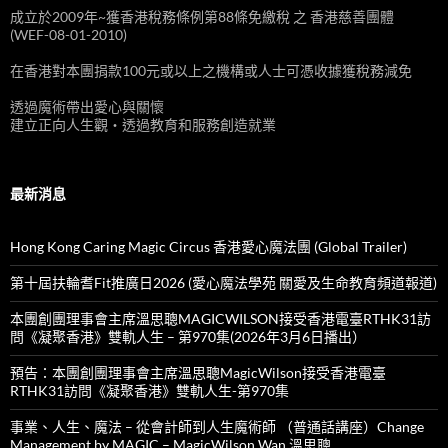
成立於2009年~獲香港稅務條例第88條免繳稅 之 香港慈善團體
(WEF-08-01-2010)
在香港對本團捐款100元或以上之機構或人士可憑收據獲稅務減免
透過魔術帶出愛心與關懷
建立正向人生觀‧透過教育和服務創造就業
最新消息
Hong Kong Caring Magic Circus 香港愛心魔法團 (Global Trailer)
第十屆扶輪耆Fit推廣日2026 (愛心魔法學苑 關愛及生命教育頻道報道)
本團創團理事會主席溫思聰MAGICWILSON接受香港電臺RTHK31訪
問《凝聚香港》雙軌人生 – 第970集(2026年3月6日播出）
預告：本團創團理事會主席溫思聰MagicWilson接受香港電臺
RTHK31訪問《凝聚香港》雙軌人生-第970集
事業、人生、魔法 – 從會計師到人生魔術師 （普通話講座）Change
Management by MAGIC – MagicWilson Wan 溫思聰