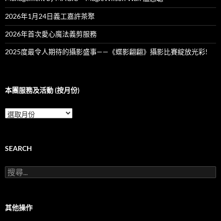
2026年1月24日義工嘉許茶聚
2026年首次愛心魔法義剪服務
2025度最令人期待的攝影盛事——《蝶影翩翩》攝影比賽綻放光彩!
本團服務及活動 (按月份)
本
團
服
務
及
SEARCH
活
動
搜
(按
尋
月
關
份)
鍵
字:
其他操作