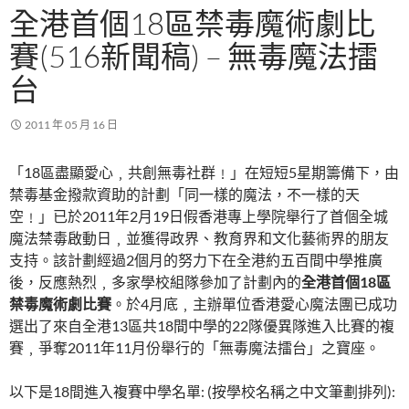
全港首個18區禁毒魔術劇比
賽(516新聞稿) – 無毒魔法擂
台
2011 年 05 月 16 日
「18區盡顯愛心﹐共創無毒社群﹗」在短短5星期籌備下，由
禁毒基金撥款資助的計劃「同一樣的魔法，不一樣的天
空﹗」已於2011年2月19日假香港專上學院舉行了首個全城
魔法禁毒啟動日﹐並獲得政界、教育界和文化藝術界的朋友
支持。該計劃經過2個月的努力下在全港約五百間中學推廣
後，反應熱烈﹐多家學校組隊參加了計劃內的
全港首個
18
區
禁毒魔術劇比賽
。於4月底﹐主辦單位香港愛心魔法團已成功
選出了來自全港13區共18間中學的22隊優異隊進入比賽的複
賽﹐爭奪2011年11月份舉行的「無毒魔法擂台」之寶座。
以下是18間進入複賽中學名單: (按學校名稱之中文筆劃排列):