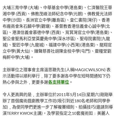
大埔三育中學 (大埔)、中華基金中學(港島東)、仁濟醫院王華
湘中學 (西貢)、佛教茂峰法師紀念中學(元朗)、佛教覺光法師
中學(沙田)、長洲官立中學(離島區)、皇仁書院(灣仔)、香港
布廠商會朱石麟中學(觀塘)、基督教香港信義會心誠中學(北
區)、港澳信義會慕德中學 (西貢)、筲箕灣官立中學(港島東)、
聖公會聖馬利亞堂莫慶堯中學(深水埗區)、聖母院書院(九龍
城)、聖匠中學 (九龍城)、福建中學(小西灣)(港島東)、龍翔官
立中學(黃大仙)、鐘聲慈善社胡陳金枝中學(屯門)、靈糧堂劉
梅軒中學(大埔)。
主辦單位之理事會主席溫思聰先生(人稱MAGICWILSON) 表
示活動得以順利舉行﹐除了要多謝各中學在短時間通知下仍
熱心參與之外﹐更要多謝
各支持單位
。
令人更高興的是﹐主辦單位於2011年5月14日(星期六)剛剛舉
辦了首個魔術戲劇教學工作坊(吸引到近180名老師和同學參
加)﹐為使同學們更進一步了解複賽細則、拍攝技巧(邀請到導
演TERRY KWOK主講)，及學習指定之10套魔術如﹕美麗人