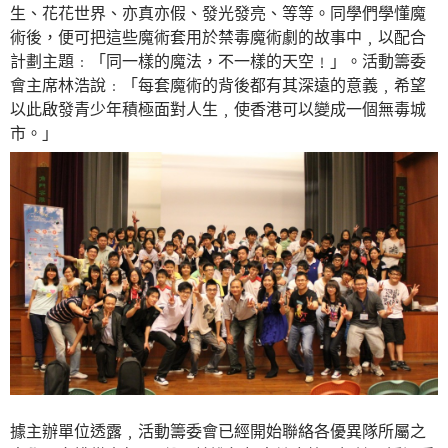
生、花花世界、亦真亦假、發光發亮、等等。同學們學懂魔
術後，便可把這些魔術套用於禁毒魔術劇的故事中﹐以配合
計劃主題﹕「同一樣的魔法，不一樣的天空﹗」。活動籌委
會主席林浩說﹕「每套魔術的背後都有其深遠的意義﹐希望
以此啟發青少年積極面對人生﹐使香港可以變成一個無毒城
市。」
據主辦單位透露﹐活動籌委會已經開始聯絡各優異隊所屬之