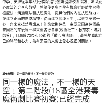
中學﹐安排從本年6月份開始進行無毒健康校園探訪﹐透過愛
心魔法的分享和教授﹐希望使更多同學有機會近距離學習積
極魔法、溝通魔法和抗逆魔法﹐提昇他們的內在抗逆能力，
並建立正面的團隊精神，從而建立健康人生﹐以做到萬眾一
心，齊來宣揚禁毒訊息！能夠做到這些﹐主要是因為這個慈
善團體的背後是一群來至各行各業(包括社工、教育家、培訓
師等) ﹐且屬於70後和80後的「愛心魔法師」﹐義務地奉獻自
己的時間和心力﹐為有需要的人帶上愛心祝福與關懷。
其他新聞
、
同一樣的魔法，不一樣的天空!
同一樣的魔法﹐不一樣的天
空﹗第二階段(18區全港禁毒
魔術劇比賽初賽)已經完成