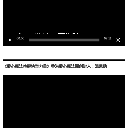
00:00
07:11
《愛心魔法喚醒快樂力量》香港愛心魔法團創辦人：溫思聰
視
訊
播
放
器