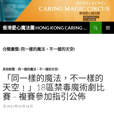
跳
至
主
要
搜
內
香港愛心魔法團 HONG KONG CARING MAGIC CIRCUS
尋
容
主要選單
分類彙整: 同一樣的魔法，不一樣的天空!
其他新聞
、
同一樣的魔法，不一樣的天空!
「同一樣的魔法，不一樣的
天空﹗」18區禁毒魔術劇比
賽 – 複賽參加指引公佈
2011 年 05 月 18 日