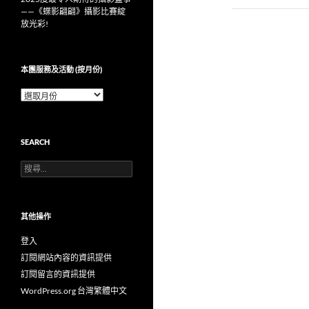
——《蝶影翩翩》攝影比賽綻
放光彩!
本團服務及活動 (按月份)
本
團
服
務
SEARCH
及
活
搜
動
尋
(按
關
月
鍵
份)
字:
其他操作
登入
訂閱網站內容的資訊提供
訂閱留言的資訊提供
WordPress.org 台灣繁體中文