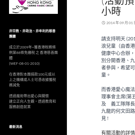
(活動預告
小時
2014 年 09 月 01
非宗教、非政治、非牟利的慈善
團體
請支持明天 (20
浪兒童（由香港
成立於2009年~獲香港稅務條
健康中心合辦，
例第88條免繳稅 之 香港慈善團
體
別分開香港、九
(WEF-08-01-2010)
者參與，希望可
童。
在香港對本團捐款100元或以
上之機構或人士可憑收據獲稅
務減免
而香港愛心魔法
理事會主席(第五
透過魔術帶出愛心與關懷
建立正向人生觀‧透過教育和
及 義工隊隊長劉
服務創造就業
九龍的何文田路
見 !
最新消息
有關活動的詳情