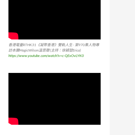
香港電臺RTHK31《凝聚香港》雙軌人生 - 第970集人物專
訪本團MagicWilson溫思聰 (主持：徐穎堃Erica)
https://www.youtube.com/watch?v=c-QExOvLYK0