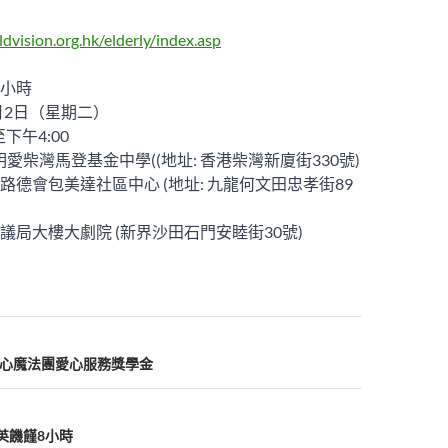
dvision.org.hk/elderly/index.asp
8小時
9月2日（星期二）
至下午4:00
明愛柴灣馬登基金中學((地址: 香港柴灣新廈街330號)
路德會包美達社區中心 (地址: 九龍何文田忠孝街89
議局大樓大劇院 (新界沙田石門安睦街30號)
香港愛心魔法團愛心服務獎學金
耆英饑饉8小時