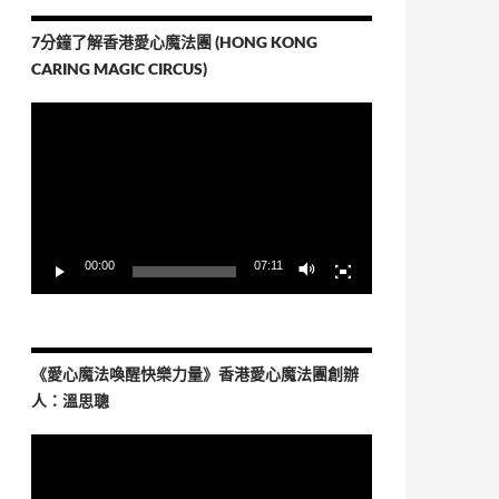
7分鐘了解香港愛心魔法團 (HONG KONG
CARING MAGIC CIRCUS)
視
訊
播
放
器
00:00
07:11
《愛心魔法喚醒快樂力量》香港愛心魔法團創辦
人：溫思聰
視
訊
播