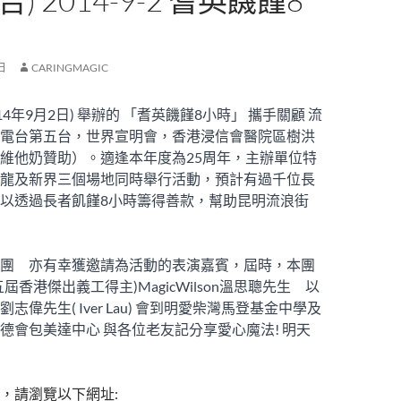
) 2014-9-2 耆英饑饉8
 日
CARINGMAGIC
14年9月2日) 舉辦的 「耆英饑饉8小時」 攜手關顧 流
電台第五台，世界宣明會，香港浸信會醫院區樹洪
維他奶贊助）。適逢本年度為25周年，主辦單位特
龍及新界三個場地同時舉行活動，預計有過千位長
以透過長者飢饉8小時籌得善款，幫助昆明流浪街
團 亦有幸獲邀請為活動的表演嘉賓，屆時，本團
屆香港傑出義工得主)MagicWilson溫思聰先生 以
志偉先生( I
ver Lau) 會到明愛柴灣馬登基金中學及
德會包美達中心 與各位老友記分享愛心魔法! 明天
，請瀏覽以下網址: