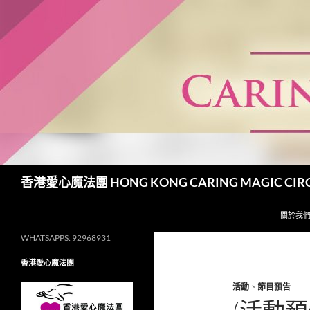
跳
至
主
要
內
容
搜
香港愛心魔法團 HONG KONG CARING MAGIC CIR
尋
關於我
WHATSAPPS: 92968931
香港愛心魔法團
活動
、
節目預告