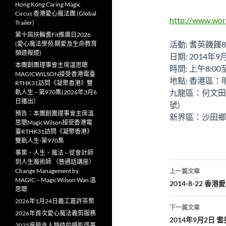
Hong Kong Caring Magic
Circus 香港愛心魔法團 (Global
http://www.worl
Trailer)
第十屆扶輪耆Fit推廣日2026
活動: 耆英饑饉
(愛心魔法學苑 關愛及生命教育
頻道報道)
日期: 2014年
本團創團理事會主席溫思聰
時間: 上午8:00
MAGICWILSON接受香港電臺
地點: 香港區：
RTHK31訪問《凝聚香港》雙
九龍區：何文田
軌人生 – 第970集(2026年3月6
日播出）
號)
預告：本團創團理事會主席溫
新界區：沙田鄉
思聰MagicWilson接受香港電
臺RTHK31訪問《凝聚香港》
雙軌人生-第970集
事業、人生、魔法 – 從會計師
到人生魔術師 （普通話講座）
文
Change Management by
上一篇文章
MAGIC – MagicWilson Wan 溫
章
2014-8-22 
思聰
導
2026年1月24日義工嘉許茶聚
下一篇文章
2026年首次愛心魔法義剪服務
覽
2014年9月2日 
2025度最令人期待的攝影盛事