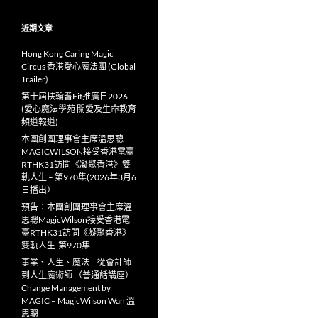
近期文章
Hong Kong Caring Magic
Circus 香港愛心魔法團 (Global
Trailer)
第十屆扶輪耆Fit推廣日2026
(愛心魔法學苑 關愛及生命教育
頻道報道)
本團創團理事會主席溫思聰
MAGICWILSON接受香港電臺
RTHK31訪問《凝聚香港》雙
軌人生 – 第970集(2026年3月6
日播出）
預告：本團創團理事會主席溫
思聰MagicWilson接受香港電
臺RTHK31訪問《凝聚香港》
雙軌人生-第970集
事業、人生、魔法 – 從會計師
到人生魔術師 （普通話講座）
Change Management by
MAGIC – MagicWilson Wan 溫
思聰