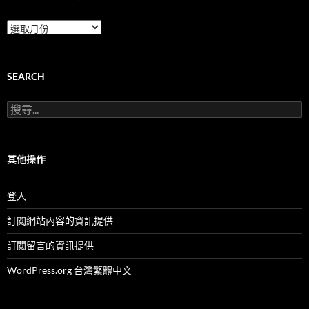
本
團
服
務
及
SEARCH
活
動
搜
(按
尋
月
關
份)
鍵
字:
其他操作
登入
訂閱網站內容的資訊提供
訂閱留言的資訊提供
WordPress.org 台灣繁體中文