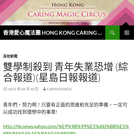
跳
至
主
要
搜
內
香港愛心魔法團 HONG KONG CARING MAGIC CIRCUS
尋
容
主要選單
其他新聞
雙學制殺到 青年失業恐增 (綜
合報道)(星島日報報道)
2012 年 06 月 10 日
CARINGMAGIC
青年們，努力啊！只要有正面的思維和充足的準備，一定可
以成功找到理想中的事業!
http://hk.news.yahoo.com/%E9%9B%99%E5%AD%B8%E5%
88%B6%E6%AE%BA%E5%88%B0-