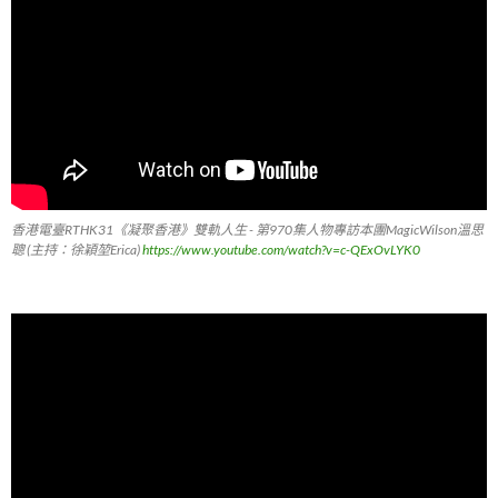
香港電臺RTHK31《凝聚香港》雙軌人生 - 第970集人物專訪本團MagicWilson溫思
聰 (主持：徐穎堃Erica)
https://www.youtube.com/watch?v=c-QExOvLYK0