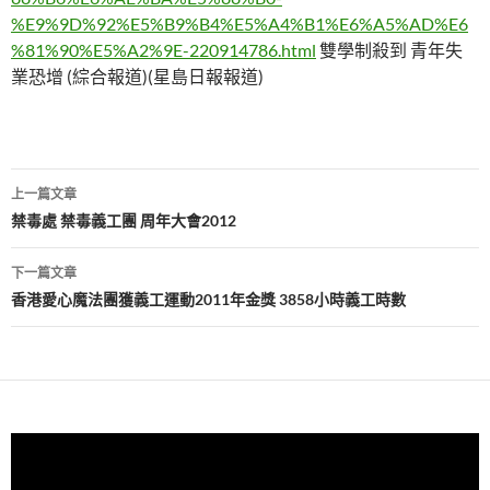
%E9%9D%92%E5%B9%B4%E5%A4%B1%E6%A5%AD%E6
%81%90%E5%A2%9E-220914786.html
雙學制殺到 青年失
業恐增 (綜合報道)(星島日報報道)
文
上一篇文章
章
禁毒處 禁毒義工團 周年大會2012
導
下一篇文章
覽
香港愛心魔法團獲義工運動2011年金獎 3858小時義工時數