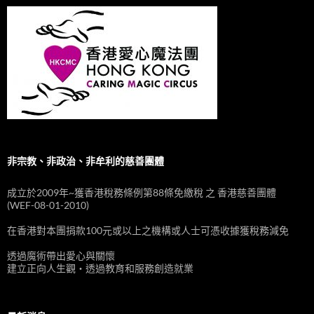
非宗教、非政治、非牟利的慈善團體
成立於2009年~獲香港稅務條例第88條免繳稅 之 香港慈善團體
(WEF-08-01-2010)
在香港對本團捐款100元或以上之機構或人士可憑收據獲稅務減免
透過魔術帶出愛心與關懷
建立正向人生觀‧透過教育和服務創造就業