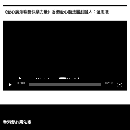
《愛心魔法喚醒快樂力量》香港愛心魔法團創辦人：溫思聰
視
訊
播
放
器
00:00
02:03
香港愛心魔法團