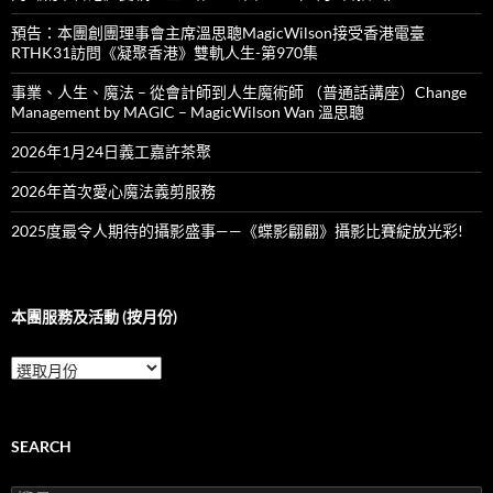
預告：本團創團理事會主席溫思聰MagicWilson接受香港電臺
RTHK31訪問《凝聚香港》雙軌人生-第970集
事業、人生、魔法 – 從會計師到人生魔術師 （普通話講座）Change
Management by MAGIC – MagicWilson Wan 溫思聰
2026年1月24日義工嘉許茶聚
2026年首次愛心魔法義剪服務
2025度最令人期待的攝影盛事——《蝶影翩翩》攝影比賽綻放光彩!
本團服務及活動 (按月份)
本
團
服
務
及
SEARCH
活
動