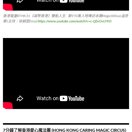
香港電臺RTHK31《凝聚香港》雙軌人生 - 第970集人物專訪本團MagicWilson溫思
聰 (主持：徐穎堃Erica)
https://www.youtube.com/watch?v=c-QExOvLYK0
7分鐘了解香港愛心魔法團 (HONG KONG CARING MAGIC CIRCUS)