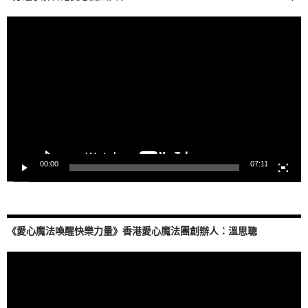
視
訊
播
放
器
00:00
07:11
《愛心魔法喚醒快樂力量》香港愛心魔法團創辦人：溫思聰
視
訊
播
放
器