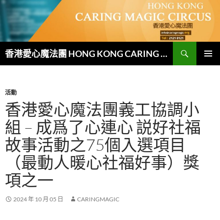
跳
至
主
要
搜
內
香港愛心魔法團 HONG KONG CARING MAGIC CIRCUS
尋
容
主要選單
活動
香港愛心魔法團義工協調小
組 – 成爲了心連心 説好社福
故事活動之75個入選項目
（最動人暖心社福好事）獎
項之一
2024 年 10 月 05 日
CARINGMAGIC