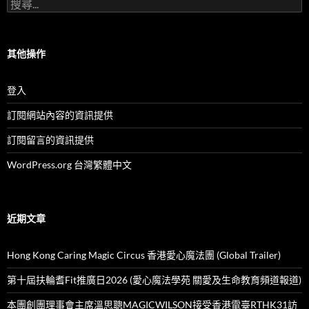
搜
(按
尋
月
關
份)
鍵
字:
其他操作
登入
訂閱網站內容的資訊提供
訂閱留言的資訊提供
WordPress.org 台灣繁體中文
近期文章
Hong Kong Caring Magic Circus 香港愛心魔法團 (Global Trailer)
第十屆扶輪耆Fit推廣日2026 (愛心魔法學苑 關愛及生命教育頻道報道)
本團創團理事會主席溫思聰MAGICWILSON接受香港電臺RTHK31訪