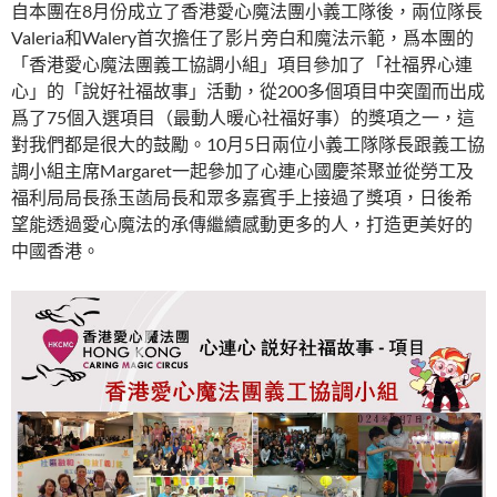
自本團在8月份成立了香港愛心魔法團小義工隊後，兩位隊長
Valeria和Walery首次擔任了影片旁白和魔法示範，爲本團的
「香港愛心魔法團義工協調小組」項目參加了「社福界心連
心」的「說好社福故事」活動，從200多個項目中突圍而出成
爲了75個入選項目（最動人暖心社福好事）的獎項之一，這
對我們都是很大的鼓勵。10月5日兩位小義工隊隊長跟義工協
調小組主席Margaret一起參加了心連心國慶茶聚並從勞工及
福利局局長孫玉菡局長和眾多嘉賓手上接過了獎項，日後希
望能透過愛心魔法的承傳繼續感動更多的人，打造更美好的
中國香港。