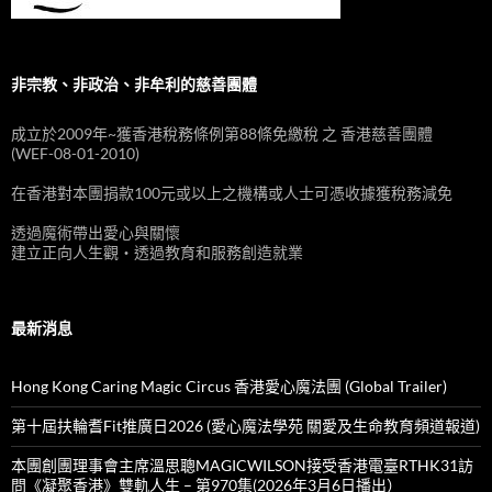
非宗教、非政治、非牟利的慈善團體
成立於2009年~獲香港稅務條例第88條免繳稅 之 香港慈善團體
(WEF-08-01-2010)
在香港對本團捐款100元或以上之機構或人士可憑收據獲稅務減免
透過魔術帶出愛心與關懷
建立正向人生觀‧透過教育和服務創造就業
最新消息
Hong Kong Caring Magic Circus 香港愛心魔法團 (Global Trailer)
第十屆扶輪耆Fit推廣日2026 (愛心魔法學苑 關愛及生命教育頻道報道)
本團創團理事會主席溫思聰MAGICWILSON接受香港電臺RTHK31訪
問《凝聚香港》雙軌人生 – 第970集(2026年3月6日播出）