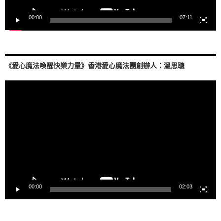
00:00
07:11
《愛心魔法喚醒快樂力量》香港愛心魔法團創辦人：溫思聰
視
訊
播
放
器
00:00
02:03