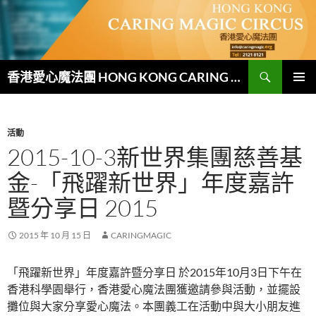
跳
至
主
要
搜
內
香港愛心魔法團 HONG KONG CARING MAGIC CIRCUS
尋
容
主要選單
活動
2015-10-3新世界集團慈善基
金-「飛躍新世界」年度嘉許
暨分享日 2015
2015 年 10 月 15 日
CARINGMAGIC
「飛躍新世界」年度嘉許暨分享日 於2015年10月3日下午在
香港科學園舉行，香港愛心魔法團獲邀請參與活動，並擺設
攤位與大家分享愛心魔法。本團義工在活動中與大小朋友進