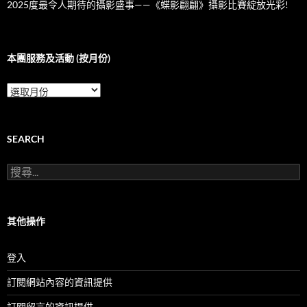
2025度最令人期待的攝影盛事——《蝶影翩翩》攝影比賽綻放光彩!
本團服務及活動 (按月份)
本
團
服
務
及
SEARCH
活
動
搜
(按
尋
月
關
份)
鍵
字:
其他操作
登入
訂閱網站內容的資訊提供
訂閱留言的資訊提供