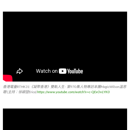
香港電臺RTHK31《凝聚香港》雙軌人生 - 第970集人物專訪本團MagicWilson溫思
聰 (主持：徐穎堃Erica)
https://www.youtube.com/watch?v=c-QExOvLYK0