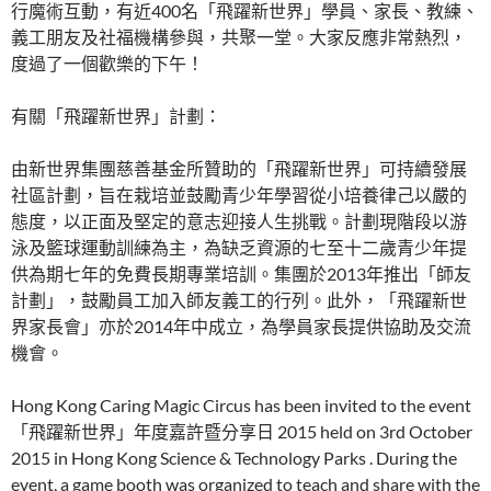
行魔術互動，有近400名「飛躍新世界」學員、家長、教練、
義工朋友及社福機構參與，共聚一堂。大家反應非常熱烈，
度過了一個歡樂的下午！
有關「飛躍新世界」計劃：
由新世界集團慈善基金所贊助的「飛躍新世界」可持續發展
社區計劃，旨在栽培並鼓勵青少年學習從小培養律己以嚴的
態度，以正面及堅定的意志迎接人生挑戰。計劃現階段以游
泳及籃球運動訓練為主，為缺乏資源的七至十二歲青少年提
供為期七年的免費長期專業培訓。集團於2013年推出「師友
計劃」，鼓勵員工加入師友義工的行列。此外，「飛躍新世
界家長會」亦於2014年中成立，為學員家長提供協助及交流
機會。
Hong Kong Caring Magic Circus has been invited to the event
「飛躍新世界」年度嘉許暨分享日 2015 held on 3rd October
2015 in Hong Kong Science & Technology Parks . During the
event, a game booth was organized to teach and share with the