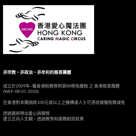
非宗教、非政治、非牟利的慈善團體
成立於2009年~獲香港稅務條例第88條免繳稅 之 香港慈善團體
(WEF-08-01-2010)
在香港對本團捐款100元或以上之機構或人士可憑收據獲稅務減免
透過魔術帶出愛心與關懷
建立正向人生觀‧透過教育和服務創造就業