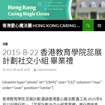
跳
至
主
要
搜
內
香港愛心魔法團 HONG KONG CARING MAGIC CIRCUS
尋
容
主要選單
活動
2015-8-22 香港教育學院蕊展
計劃社交小組 畢業禮
2015 年 08 月 30 日
CARINGMAGIC
[shashin type=”photo” id=”13692″ size=”512″ columns=”max”
order=”user” position=”center”]
香港教育學院 蕊展計劃 邀請香港愛心魔法團 義工為 2015年8
月22日舉行的 — 「蕊展計劃 社交小組畢業禮」進行魔術表