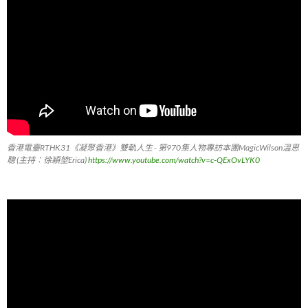
香港電臺RTHK31《凝聚香港》雙軌人生 - 第970集人物專訪本團MagicWilson溫思
聰 (主持：徐穎堃Erica)
https://www.youtube.com/watch?v=c-QExOvLYK0