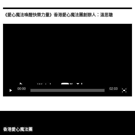
《愛心魔法喚醒快樂力量》香港愛心魔法團創辦人：溫思聰
視
訊
播
放
器
00:00
02:03
香港愛心魔法團