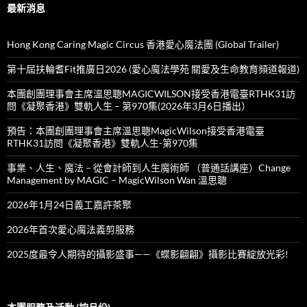
最新消息
Hong Kong Caring Magic Circus 香港愛心魔法團 (Global Trailer)
第十屆扶輪耆Fit推廣日2026 (愛心魔法學苑 關愛及生命教育頻道報道)
本團創團理事會主席溫思聰MAGICWILSON接受香港電臺RTHK31訪
問《凝聚香港》雙軌人生 – 第970集(2026年3月6日播出）
預告：本團創團理事會主席溫思聰MagicWilson接受香港電臺
RTHK31訪問《凝聚香港》雙軌人生-第970集
事業、人生、魔法 – 從會計師到人生魔術師 （普通話講座）Change
Management by MAGIC – MagicWilson Wan 溫思聰
2026年1月24日義工嘉許茶聚
2026年首次愛心魔法義剪服務
2025度最令人期待的攝影盛事——《蝶影翩翩》攝影比賽綻放光彩!