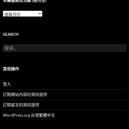
本團服務及活動 (按月份)
本
團
服
務
及
SEARCH
活
動
搜
(按
尋
月
關
份)
鍵
字:
其他操作
登入
訂閱網站內容的資訊提供
訂閱留言的資訊提供
WordPress.org 台灣繁體中文