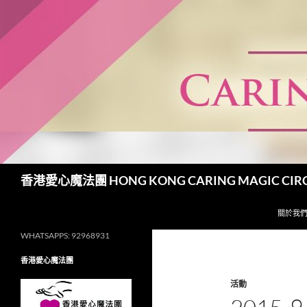
跳
至
主
要
內
容
搜
香港愛心魔法團 HONG KONG CARING MAGIC CIR
尋
關於我
WHATSAPPS: 92968931
香港愛心魔法團
活動