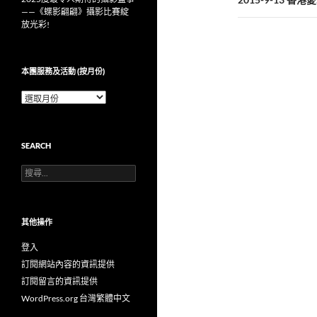
覽
——《蝶影翩翩》攝影比賽綻
放光彩!
本團服務及活動 (按月份)
本
團
服
務
SEARCH
及
活
搜
動
尋
(按
關
月
鍵
份)
字:
其他操作
登入
訂閱網站內容的資訊提供
訂閱留言的資訊提供
WordPress.org 台灣繁體中文