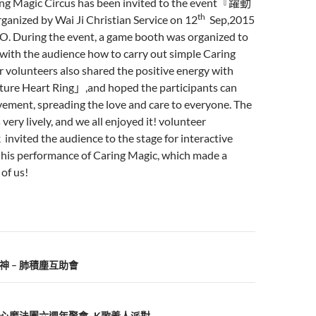
ng Magic Circus has been invited to the event『躍動
th
ed by Wai Ji Christian Service on 12
Sep,2015
O. During the event, a game booth was organized to
with the audience how to carry out simple Caring
r volunteers also shared the positive energy with
ture Heart Ring」,and hoped the participants can
ement, spreading the love and care to everyone. The
ery lively, and we all enjoyed it! volunteer
invited the audience to the stage for interactive
g his performance of Caring Magic, which made a
 of us!
港精神 – 肺積塵互助會
香港愛心魔法團六週年聚會- K歌義人派對