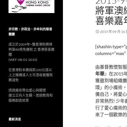
2015
將軍澳
喜樂嘉
非宗教、非政治、非牟利的慈善
2015 年 09 月 16
團體
成立於2009年~獲香港稅務條
[shashin type=”
例第88條免繳稅 之 香港慈善團
columns=”max” o
體
(WEF-08-01-2010)
由基督教懷智服
在香港對本團捐款100元或以
年華
』在201
上之機構或人士可憑收據獲稅
獲邀到場組織攤
務減免
環」的小魔術，
透過魔術帶出愛心與關懷
備自己，將愛心
建立正向人生觀‧透過教育和
非常熱烈! 少年義
服務創造就業
行了愛心魔術的
來了一個歡樂的
最新消息