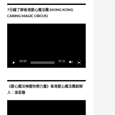
7分鐘了解香港愛心魔法團 (HONG KONG
CARING MAGIC CIRCUS)
視
訊
播
放
器
00:00
07:11
《愛心魔法喚醒快樂力量》香港愛心魔法團創辦
人：溫思聰
視
訊
播