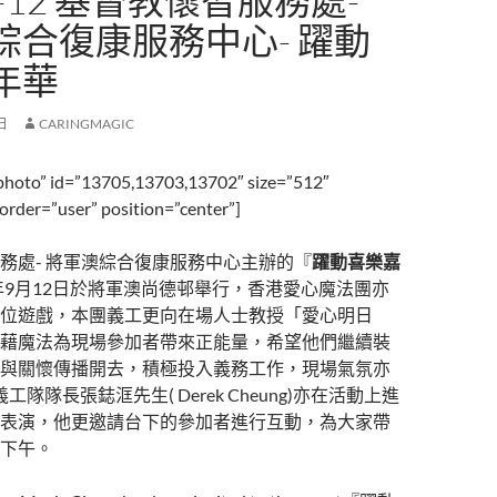
-9-12 基督教懷智服務處-
綜合復康服務中心- 躍動
年華
 日
CARINGMAGIC
photo” id=”13705,13703,13702″ size=”512″
rder=”user” position=”center”]
務處- 將軍澳綜合復康服務中心主辦的『
躍動喜樂嘉
5年9月12日於將軍澳尚德邨舉行，香港愛心魔法團亦
位遊戲，本團義工更向在場人士教授「愛心明日
藉魔法為現場參加者帶來正能量，希望他們繼續裝
與關懷傳播開去，積極投入義務工作，現場氣氛亦
工隊隊長張鋕洭先生( Derek Cheung)亦在活動上進
表演，他更邀請台下的參加者進行互動，為大家帶
下午。