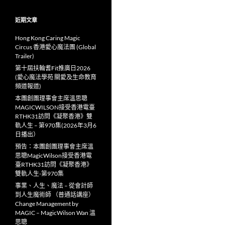
近期文章
Hong Kong Caring Magic
Circus 香港愛心魔法團 (Global
Trailer)
第十屆扶輪耆Fit推廣日2026
(愛心魔法學苑 關愛及生命教育
頻道報道)
本團創團理事會主席溫思聰
MAGICWILSON接受香港電臺
RTHK31訪問《凝聚香港》雙
軌人生 – 第970集(2026年3月6
日播出）
預告：本團創團理事會主席溫
思聰MagicWilson接受香港電
臺RTHK31訪問《凝聚香港》
雙軌人生-第970集
事業、人生、魔法 – 從會計師
到人生魔術師 （普通話講座）
Change Management by
MAGIC – MagicWilson Wan 溫
思聰