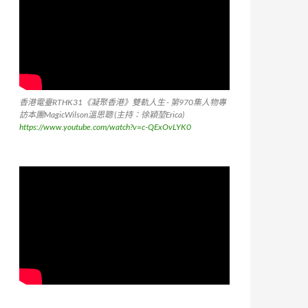
香港電臺RTHK31《凝聚香港》雙軌人生 - 第970集人物專
訪本團MagicWilson溫思聰 (主持：徐穎堃Erica)
https://www.youtube.com/watch?v=c-QExOvLYK0