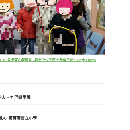
11-10 香港盲人輔導會 – 朝陽中心暨宿舍 教學活動 / Google Photos
九巴之友 – 九巴遊學園
健康潮人- 筲箕灣官立小學