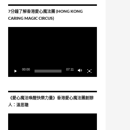
7分鐘了解香港愛心魔法團 (HONG KONG
CARING MAGIC CIRCUS)
視
訊
播
放
器
00:00
07:11
《愛心魔法喚醒快樂力量》香港愛心魔法團創辦
人：溫思聰
視
訊
播