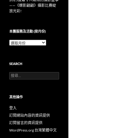
——《蝶影翩翩》攝影比賽綻
放光彩!
本團服務及活動 (按月份)
本
團
服
務
SEARCH
及
活
搜
動
尋
(按
關
月
鍵
份)
字:
其他操作
登入
訂閱網站內容的資訊提供
訂閱留言的資訊提供
WordPress.org 台灣繁體中文