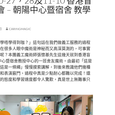
10-27，28及11-10 香港盲
 – 朝陽中心暨宿舍 教學
 日
CARINGMAGIC
學唔學得到咖？」這句話在我們做義工服務的過程
在很多人眼中魔術是神秘而又高深莫測的，可事實
呢？本團義工魔術師張懷基先生這幾天就到香港盲
中心暨宿舍教授中心的一班舍友魔術。由最初「這是
這是一條繩」慢慢摸索講解，到後來教識他們幾種
和表演竅門，過程中真是少點耐心都難以完成！還
的態度和學習速度都令人驚歎，真是世上無難事只