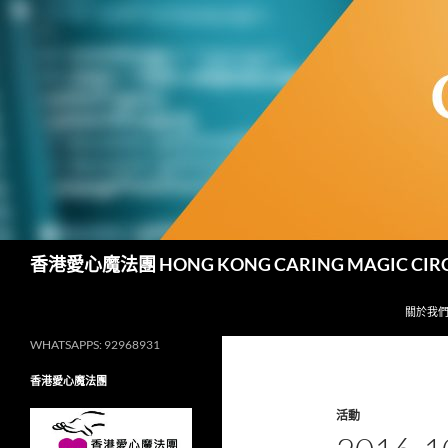
跳
至
主
要
內
容
搜
香港愛心魔法團 HONG KONG CARING MAGIC CIR
尋
關於我
WHATSAPPS: 92968931
香港愛心魔法團
活動