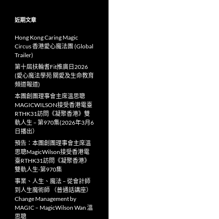
近期文章
Hong Kong Caring Magic
Circus 香港愛心魔法團 (Global
Trailer)
第十屆扶輪耆Fit推廣日2026
(愛心魔法學苑 關愛及生命教育
頻道報道)
本團創團理事會主席溫思聰
MAGICWILSON接受香港電臺
RTHK31訪問《凝聚香港》雙
軌人生 – 第970集(2026年3月6
日播出）
預告：本團創團理事會主席溫
思聰MagicWilson接受香港電
臺RTHK31訪問《凝聚香港》
雙軌人生-第970集
事業、人生、魔法 – 從會計師
到人生魔術師 （普通話講座）
Change Management by
MAGIC – MagicWilson Wan 溫
思聰