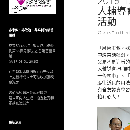
2016-
人輔導會
活動
非宗教、非政治、非牟利的慈善
2016 年 11 月 14
團體
成立於2009年~獲香港稅務條
「魔術咁難，我
例第88條免繳稅 之 香港慈善團
中經常能聽到。
體
又是不是這樣的
(WEF-08-01-2010)
人輔導會-朝陽
在香港對本團捐款100元或以
一條絲巾」、「
上之機構或人士可憑收據獲稅
魔術道具的用法
務減免
有舍友認真學習
透過魔術帶出愛心與關懷
怕有心人！
建立正向人生觀‧透過教育和
服務創造就業
最新消息