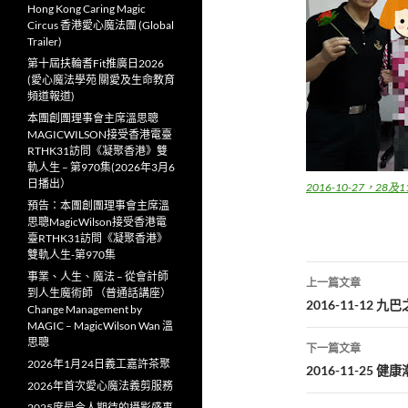
Hong Kong Caring Magic
Circus 香港愛心魔法團 (Global
Trailer)
第十屆扶輪耆Fit推廣日2026
(愛心魔法學苑 關愛及生命教育
頻道報道)
本團創團理事會主席溫思聰
MAGICWILSON接受香港電臺
RTHK31訪問《凝聚香港》雙
軌人生 – 第970集(2026年3月6
日播出）
2016-10-27，28及
預告：本團創團理事會主席溫
思聰MagicWilson接受香港電
臺RTHK31訪問《凝聚香港》
雙軌人生-第970集
文
事業、人生、魔法 – 從會計師
上一篇文章
到人生魔術師 （普通話講座）
章
2016-11-12 
Change Management by
MAGIC – MagicWilson Wan 溫
導
思聰
下一篇文章
2026年1月24日義工嘉許茶聚
覽
2016-11-25 
2026年首次愛心魔法義剪服務
2025度最令人期待的攝影盛事