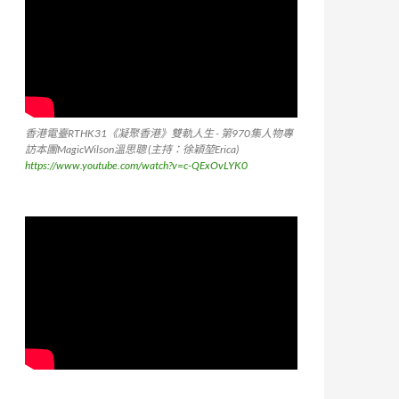
香港電臺RTHK31《凝聚香港》雙軌人生 - 第970集人物專
訪本團MagicWilson溫思聰 (主持：徐穎堃Erica)
https://www.youtube.com/watch?v=c-QExOvLYK0