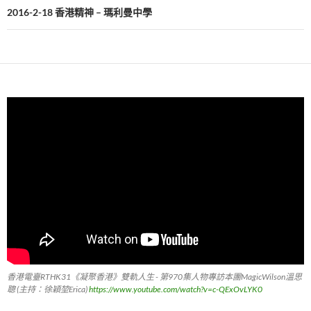
2016-2-18 香港精神 – 瑪利曼中學
香港電臺RTHK31《凝聚香港》雙軌人生 - 第970集人物專訪本團MagicWilson溫思
聰 (主持：徐穎堃Erica)
https://www.youtube.com/watch?v=c-QExOvLYK0