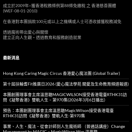
成立於2009年~獲香港稅務條例第88條免繳稅 之 香港慈善團體
(WEF-08-01-2010)
在香港對本團捐款100元或以上之機構或人士可憑收據獲稅務減免
透過魔術帶出愛心與關懷
建立正向人生觀‧透過教育和服務創造就業
最新消息
Hong Kong Caring Magic Circus 香港愛心魔法團 (Global Trailer)
第十屆扶輪耆Fit推廣日2026 (愛心魔法學苑 關愛及生命教育頻道報道)
本團創團理事會主席溫思聰MAGICWILSON接受香港電臺RTHK31訪
問《凝聚香港》雙軌人生 – 第970集(2026年3月6日播出）
預告：本團創團理事會主席溫思聰MagicWilson接受香港電臺
RTHK31訪問《凝聚香港》雙軌人生-第970集
事業、人生、魔法 – 從會計師到人生魔術師 （普通話講座）Change
Management by MAGIC – MagicWilson Wan 溫思聰