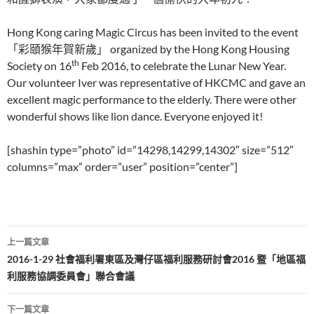
Hong Kong caring Magic Circus has been invited to the event
「彩頤猴年賀新歲」 organized by the Hong Kong Housing
th
Society on 16
Feb 2016, to celebrate the Lunar New Year.
Our volunteer Iver was representative of HKCMC and gave an
excellent magic performance to the elderly. There were other
wonderful shows like lion dance. Everyone enjoyed it!
[shashin type=”photo” id=”14298,14299,14302″ size=”512″
columns=”max” order=”user” position=”center”]
文
上一篇文章
章
2016-1-29 社會福利署東區及灣仔區福利服務研討會2016 暨「地區福
利服務協調委員會」聯合會議
導
覽
下一篇文章