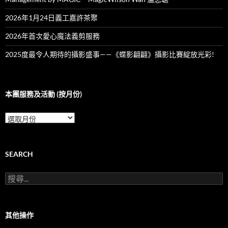
2026年1月24日義工嘉許茶聚
2026年首次愛心魔法義剪服務
2025度最令人期待的攝影盛事——《蝶影翩翩》攝影比賽綻放光彩!
本團服務及活動 (按月份)
本
團
服
務
及
SEARCH
活
動
搜
(按
尋
月
關
份)
鍵
字:
其他操作