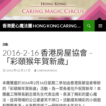
跳
至
主
要
搜
內
香港愛心魔法團 HONG KONG CARING MAGIC CIRCUS
尋
容
主要選單
活動
2016-2-16 香港房屋協會 –
「彩頤猴年賀新歲」
2016 年 02 月 17 日
CARINGMAGIC
本團獲邀於2016年2月16日星期二參加由香港房屋協會舉辦
的「彩頤猴年賀新歲」活動，為一眾長者住戶祝賀新年！本
團義工隊隊長劉志偉先生代表出席，表演了精彩的愛心魔
法，逗得現場的公公婆婆笑不停口。活動還有精彩的小遊戲
和醒獅表演，大家都度過了一個愉快的大年初九！