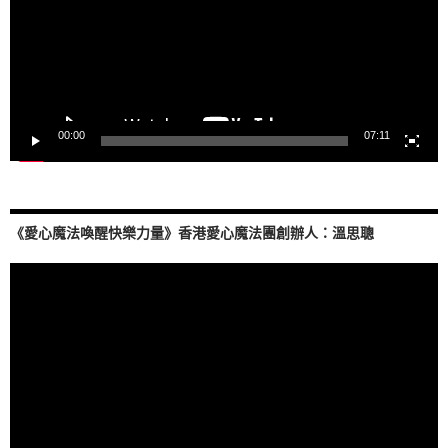
器
00:00
07:11
《愛心魔法喚醒快樂力量》香港愛心魔法團創辦人：溫思聰
視
訊
播
放
器