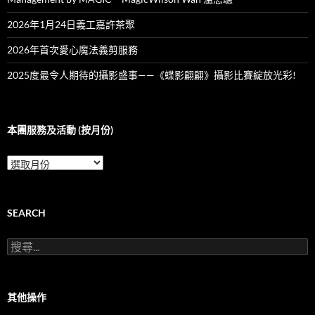
2026年1月24日義工嘉許茶聚
2026年首次愛心魔法義剪服務
2025度最令人期待的攝影盛事——《蝶影翩翩》攝影比賽綻放光彩!
本團服務及活動 (按月份)
本
團
服
務
及
SEARCH
活
動
搜
(按
尋
月
關
份)
鍵
字:
其他操作