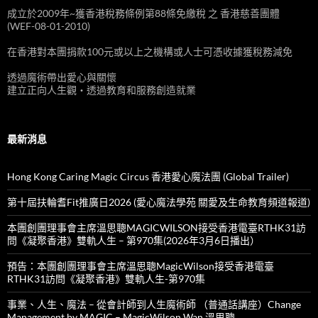
成立於2009年~獲香港稅務條例第88條免繳稅 之 香港慈善團體
(WEF-08-01-2010)
在香港對本團捐款100元或以上之機構或人士可憑收據獲稅務減免
透過魔術帶出愛心與關懷
建立正向人生觀‧透過教育和服務創造就業
最新消息
Hong Kong Caring Magic Circus 香港愛心魔法團 (Global Trailer)
第十屆扶輪耆Fit推廣日2026 (愛心魔法學苑 關愛及生命教育頻道報道)
本團創團理事會主席溫思聰MAGICWILSON接受香港電臺RTHK31訪
問《凝聚香港》雙軌人生 – 第970集(2026年3月6日播出）
預告：本團創團理事會主席溫思聰MagicWilson接受香港電臺
RTHK31訪問《凝聚香港》雙軌人生-第970集
事業、人生、魔法 – 從會計師到人生魔術師 （普通話講座）Change
Management by MAGIC – MagicWilson Wan 溫思聰