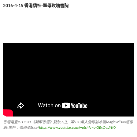
2016-4-15 香港精神-聖母玫瑰書院
香港電臺RTHK31《凝聚香港》雙軌人生 - 第970集人物專訪本團MagicWilson溫思
聰 (主持：徐穎堃Erica)
https://www.youtube.com/watch?v=c-QExOvLYK0