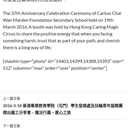
The 37th Anniversary Celebration Ceremony of Caritas Chai
Wan Marden Foundation Secondary School held on 19th
March 2016. A booth was hold by Hong Kong Caring Magic
Circus to share the positive energy that when you facing
something harsh, trust that as part of your path, and cherish
there is a long way of life.
[shashin type=”photo” id=”14401,14399,14388,14393″ size=”
512″ columns=”max” order=”user” position=”center”]
文
上一篇文章
章
2016-3-18 香港專業教育學院（屯門）學生發展處及扶輪青年服務團
傑出義工分享會 – 魔法行義‧愛心之旅
導
覽
下一篇文章