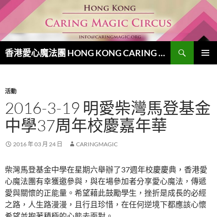
跳
至
主
要
搜
內
香港愛心魔法團 HONG KONG CARING MAGIC CIRCUS
尋
容
主要選單
活動
2016-3-19 明愛柴灣馬登基金
中學37周年校慶嘉年華
2016 年 03 月 24 日
CARINGMAGIC
柴灣馬登基金中學在星期六舉辦了37週年校慶慶典，香港愛
心魔法團有幸獲邀參與，與在場參加者分享愛心魔法，傳遞
愛與關懷的正能量。希望藉此鼓勵學生，挫折是成長的必經
之路，人生路漫漫，且行且珍惜，在任何逆境下都應該心懷
希望並抱著積極的心態去面對。