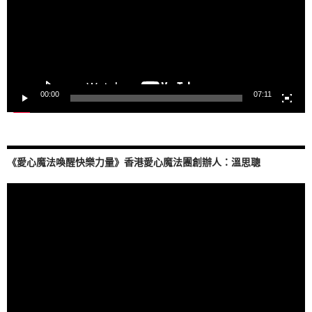
器
00:00
07:11
《愛心魔法喚醒快樂力量》香港愛心魔法團創辦人：溫思聰
視
訊
播
放
器