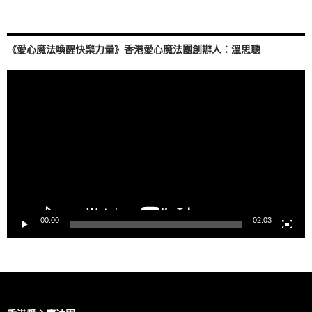
《愛心魔法喚醒快樂力量》香港愛心魔法團創辦人：溫思聰
視
訊
播
放
器
00:00
02:03