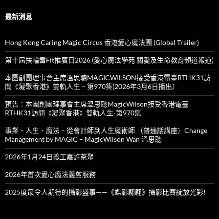
最新消息
Hong Kong Caring Magic Circus 香港愛心魔法團 (Global Trailer)
第十屆扶輪耆Fit推廣日2026 (愛心魔法學苑 關愛及生命教育頻道報道)
本團創團理事會主席溫思聰MAGICWILSON接受香港電臺RTHK31訪
問《凝聚香港》雙軌人生 – 第970集(2026年3月6日播出）
預告：本團創團理事會主席溫思聰MagicWilson接受香港電臺
RTHK31訪問《凝聚香港》雙軌人生-第970集
事業、人生、魔法 – 從會計師到人生魔術師 （普通話講座）Change
Management by MAGIC – MagicWilson Wan 溫思聰
2026年1月24日義工嘉許茶聚
2026年首次愛心魔法義剪服務
2025度最令人期待的攝影盛事——《蝶影翩翩》攝影比賽綻放光彩!