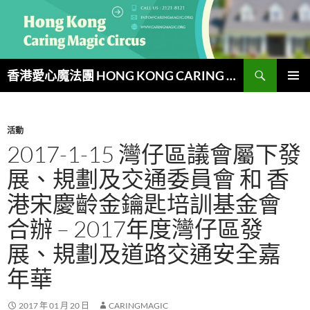
跳
至
主
要
搜
內
香港愛心魔法團 HONG KONG CARING MAGIC CIRCUS
尋
容
主要選單
活動
2017-1-15 灣仔區議會屬下發
展、規劃及交通委員會 和 香
港宋慶齡金鑰匙培訓基金會
合辦 – 2017年度灣仔區發
展、規劃及道路交通安全嘉
年華
2017 年 01 月 20 日
CARINGMAGIC