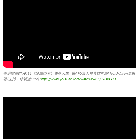
香港電臺RTHK31《凝聚香港》雙軌人生 - 第970集人物專訪本團MagicWilson溫思
聰 (主持：徐穎堃Erica)
https://www.youtube.com/watch?v=c-QExOvLYK0