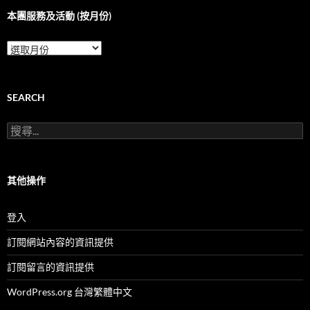
本團服務及活動 (按月份)
本
團
服
務
及
SEARCH
活
動
搜
(按
尋
月
關
份)
鍵
字:
其他操作
登入
訂閱網站內容的資訊提供
訂閱留言的資訊提供
WordPress.org 台灣繁體中文