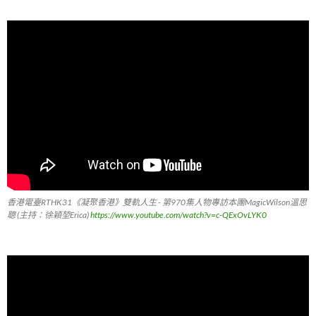
香港電臺RTHK31《凝聚香港》雙軌人生 - 第970集人物專訪本團MagicWilson溫思
聰 (主持：徐穎堃Erica)
https://www.youtube.com/watch?v=c-QExOvLYK0