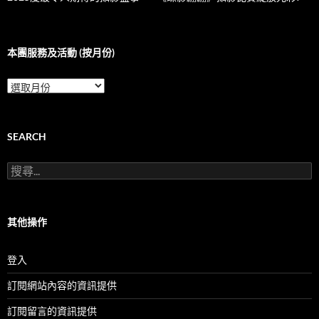
本團服務及活動 (按月份)
本
團
服
務
及
SEARCH
活
動
搜
(按
尋
月
關
份)
鍵
字:
其他操作
登入
訂閱網站內容的資訊提供
訂閱留言的資訊提供