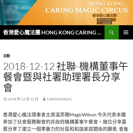
跳
至
主
要
搜
內
香港愛心魔法團 HONG KONG CARING MAGIC CIRCUS
尋
容
主要選單
活動
2018-12-12 社聯-機構董事午
餐會暨與社署助理署長分享
會
2018 年 12 月 12 日
CARINGMAGIC
香港愛心魔法理事會主席溫思聰MagicWilson 今天代表本團
參加了社會服務聯會的非政府機構董事午餐會。幾位分享嘉
賓分享了建立一個零暴力的社區和和諧家庭關係的願景, 會後