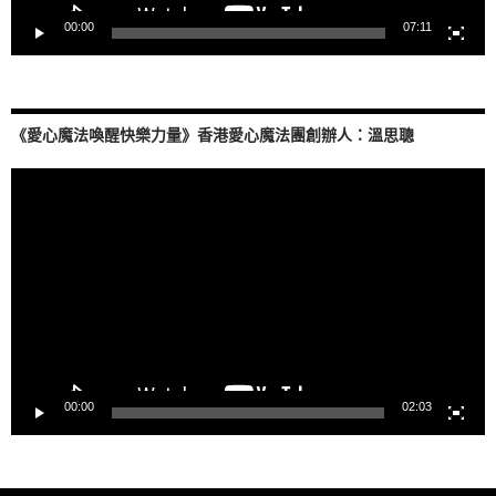
00:00
07:11
《愛心魔法喚醒快樂力量》香港愛心魔法團創辦人：溫思聰
視
訊
播
放
器
00:00
02:03