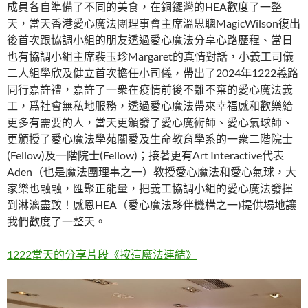
成員各自準備了不同的美食，在銅鑼灣的HEA歡度了一整
天，當天香港愛心魔法團理事會主席溫思聰MagicWilson復出
後首次跟協調小組的朋友透過愛心魔法分享心路歷程、當日
也有協調小組主席裴玉珍Margaret的真情對話，小義工司儀
二人組學欣及健立首次擔任小司儀，帶出了2024年1222義路
同行嘉許禮，嘉許了一衆在疫情前後不離不棄的愛心魔法義
工，爲社會無私地服務，透過愛心魔法帶來幸福感和歡樂給
更多有需要的人，當天更頒發了愛心魔術師、愛心氣球師、
更頒授了愛心魔法學苑關愛及生命教育學系的一衆二階院士
(Fellow)及一階院士(Fellow)；接著更有Art Interactive代表
Aden（也是魔法團理事之一）教授愛心魔法和愛心氣球，大
家樂也融融，匯聚正能量，把義工協調小組的愛心魔法發揮
到淋漓盡致！感恩HEA（愛心魔法夥伴機構之一)提供場地讓
我們歡度了一整天。
1222當天的分享片段《按這魔法連結》