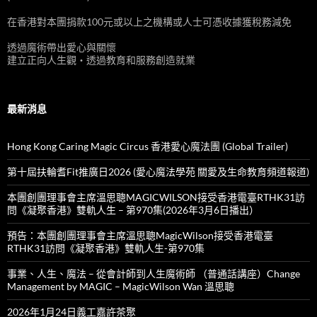
在香港對本團捐款100元或以上之機構或人士可憑收據獲稅務減免
透過魔術帶出愛心與關懷
建立正向人生觀‧透過教育和服務創造就業
最新消息
Hong Kong Caring Magic Circus 香港愛心魔法團 (Global Trailer)
第十屆扶輪耆Fit推廣日2026 (愛心魔法學苑 關愛及生命教育頻道報道)
本團創團理事會主席溫思聰MAGICWILSON接受香港電臺RTHK31訪
問《凝聚香港》雙軌人生 – 第970集(2026年3月6日播出）
預告：本團創團理事會主席溫思聰MagicWilson接受香港電臺
RTHK31訪問《凝聚香港》雙軌人生-第970集
事業、人生、魔法 – 從會計師到人生魔術師 （普通話講座）Change
Management by MAGIC – MagicWilson Wan 溫思聰
2026年1月24日義工嘉許茶聚