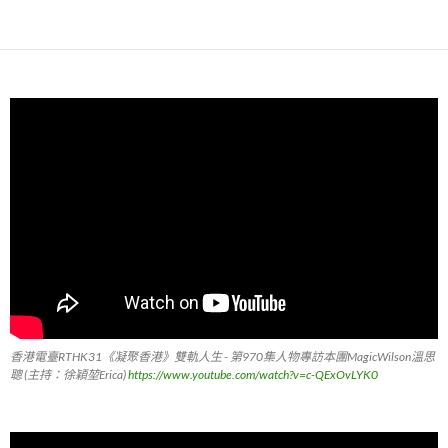
香港電臺RTHK31《凝聚香港》雙軌人生 - 第970集人物專訪本團MagicWilson溫思
聰 (主持：徐穎堃Erica)
https://www.youtube.com/watch?v=c-QExOvLYK0