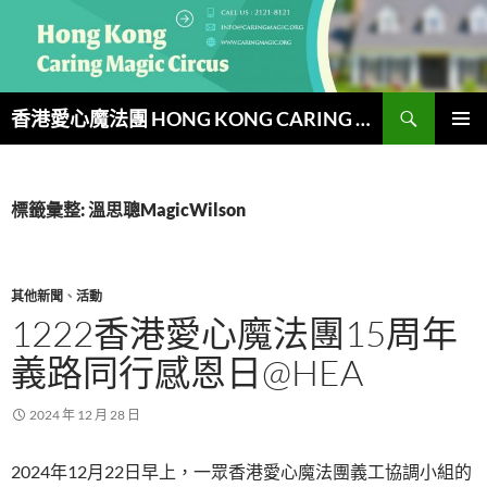
跳
至
主
要
搜
內
香港愛心魔法團 HONG KONG CARING MAGIC CIRCUS
尋
容
主要選單
標籤彙整: 溫思聰MagicWilson
其他新聞
、
活動
1222香港愛心魔法團15周年
義路同行感恩日@HEA
2024 年 12 月 28 日
2024年12月22日早上，一眾香港愛心魔法團義工協調小組的