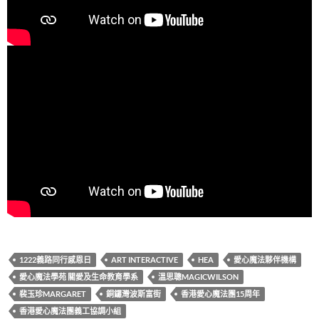
1222義路同行感恩日
ART INTERACTIVE
HEA
愛心魔法夥伴機構
愛心魔法學苑 關愛及生命教育學系
溫思聰MAGICWILSON
裴玉珍MARGARET
銅鑼灣波斯富街
香港愛心魔法團15周年
香港愛心魔法團義工協調小組