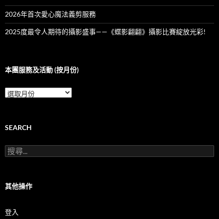
2026年首次愛心魔法義剪服務
2025度最令人期待的攝影盛事——《蝶影翩翩》攝影比賽綻放光彩!
本團服務及活動 (按月份)
本
團
服
務
及
SEARCH
活
動
搜
(按
尋
月
關
份)
鍵
字:
其他操作
登入