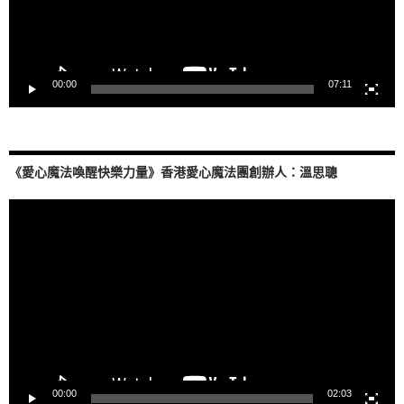
00:00
07:11
《愛心魔法喚醒快樂力量》香港愛心魔法團創辦人：溫思聰
視
訊
播
放
器
00:00
02:03