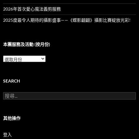
2026年首次愛心魔法義剪服務
2025度最令人期待的攝影盛事——《蝶影翩翩》攝影比賽綻放光彩!
本團服務及活動 (按月份)
本
團
服
務
及
SEARCH
活
動
搜
(按
尋
月
關
份)
鍵
字:
其他操作
登入