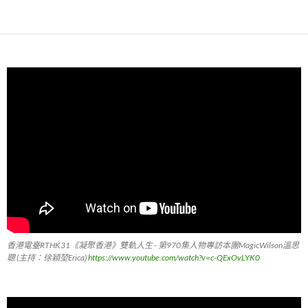
香港電臺RTHK31《凝聚香港》雙軌人生 - 第970集人物專訪本團MagicWilson溫思
聰 (主持：徐穎堃Erica)
https://www.youtube.com/watch?v=c-QExOvLYK0