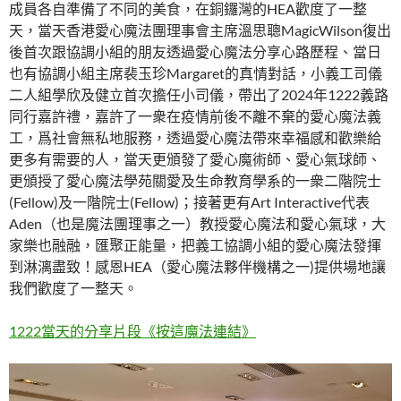
成員各自準備了不同的美食，在銅鑼灣的HEA歡度了一整
天，當天香港愛心魔法團理事會主席溫思聰MagicWilson復出
後首次跟協調小組的朋友透過愛心魔法分享心路歷程、當日
也有協調小組主席裴玉珍Margaret的真情對話，小義工司儀
二人組學欣及健立首次擔任小司儀，帶出了2024年1222義路
同行嘉許禮，嘉許了一衆在疫情前後不離不棄的愛心魔法義
工，爲社會無私地服務，透過愛心魔法帶來幸福感和歡樂給
更多有需要的人，當天更頒發了愛心魔術師、愛心氣球師、
更頒授了愛心魔法學苑關愛及生命教育學系的一衆二階院士
(Fellow)及一階院士(Fellow)；接著更有Art Interactive代表
Aden（也是魔法團理事之一）教授愛心魔法和愛心氣球，大
家樂也融融，匯聚正能量，把義工協調小組的愛心魔法發揮
到淋漓盡致！感恩HEA（愛心魔法夥伴機構之一)提供場地讓
我們歡度了一整天。
1222當天的分享片段《按這魔法連結》