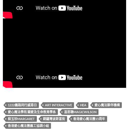
1222義路同行感恩日
ART INTERACTIVE
HEA
愛心魔法夥伴機構
愛心魔法學苑 關愛及生命教育學系
溫思聰MAGICWILSON
裴玉珍MARGARET
銅鑼灣波斯富街
香港愛心魔法團15周年
香港愛心魔法團義工協調小組