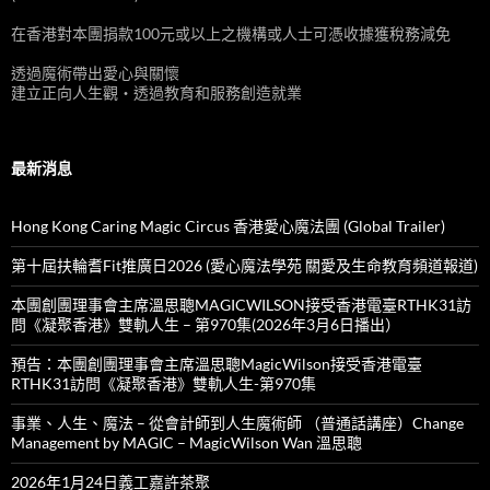
在香港對本團捐款100元或以上之機構或人士可憑收據獲稅務減免
透過魔術帶出愛心與關懷
建立正向人生觀‧透過教育和服務創造就業
最新消息
Hong Kong Caring Magic Circus 香港愛心魔法團 (Global Trailer)
第十屆扶輪耆Fit推廣日2026 (愛心魔法學苑 關愛及生命教育頻道報道)
本團創團理事會主席溫思聰MAGICWILSON接受香港電臺RTHK31訪
問《凝聚香港》雙軌人生 – 第970集(2026年3月6日播出）
預告：本團創團理事會主席溫思聰MagicWilson接受香港電臺
RTHK31訪問《凝聚香港》雙軌人生-第970集
事業、人生、魔法 – 從會計師到人生魔術師 （普通話講座）Change
Management by MAGIC – MagicWilson Wan 溫思聰
2026年1月24日義工嘉許茶聚