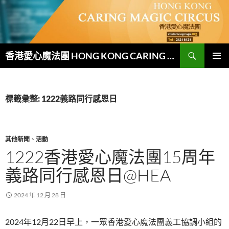
跳
至
主
要
搜
內
香港愛心魔法團 HONG KONG CARING MAGIC CIRCUS
尋
容
主要選單
標籤彙整: 1222義路同行感恩日
其他新聞
、
活動
1222香港愛心魔法團15周年
義路同行感恩日@HEA
2024 年 12 月 28 日
2024年12月22日早上，一眾香港愛心魔法團義工協調小組的