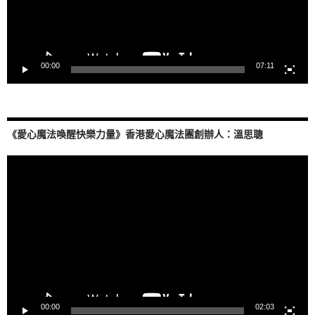
00:00
07:11
《愛心魔法喚醒快樂力量》香港愛心魔法團創辦人：溫思聰
視
訊
播
放
器
00:00
02:03