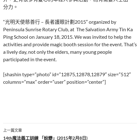
分力。
“光明天使慈善行 – 長者護眼計劃2015″ organized by
Peninsula Sunrise Rotary Club, at The Salvation Army Tin Ka
Ping School on January 18, 2015. We was invited to help the
activities and provide magic booth session for the event. That’s
a lively day, not only the elders, many young people
participated in the event.
[shashin type=”photo” id=”12875,12878,12879″ size=”512″
columns=”max” order=”user” position=”center”]
文
上一篇文章
章
14th魔法義工訓練 「蛻變」(2015年2月8日)