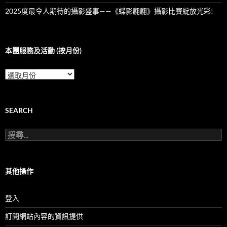
2025度最令人期待的攝影盛事——《蝶影翩翩》攝影比賽綻放光彩!
本團服務及活動 (按月份)
本
團
服
務
及
SEARCH
活
動
搜
(按
尋
月
關
份)
鍵
字:
其他操作
登入
訂閱網站內容的資訊提供