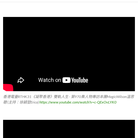
香港電臺RTHK31《凝聚香港》雙軌人生 - 第970集人物專訪本團MagicWilson溫思
聰 (主持：徐穎堃Erica)
https://www.youtube.com/watch?v=c-QExOvLYK0