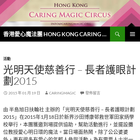
跳
至
主
要
搜
內
香港愛心魔法團 HONG KONG CARING MAGIC CIRCUS
尋
容
主要選單
活動
光明天使慈善行 – 長者護眼計
劃2015
2015 年 01 月 19 日
CARINGMAGIC
發佈留言
由 半島旭日扶輪社 主辦的「光明天使慈善行 – 長者護眼計劃
2015」在2015年1月18日於新界沙田博康邨救世軍田家炳學
校舉行，本團獲邀到場提供協助，幫助活動進行，並擺設攤
位教授愛心明日環的魔法。當日場面熱鬧，除了公公婆婆
外，更有很多有愛心的年輕人參與活動，為有需要人士出一