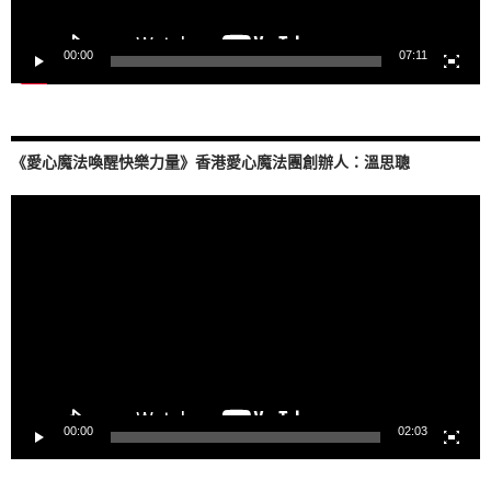
00:00
07:11
《愛心魔法喚醒快樂力量》香港愛心魔法團創辦人：溫思聰
視
訊
播
放
器
00:00
02:03