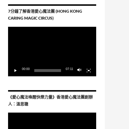
7分鐘了解香港愛心魔法團 (HONG KONG
CARING MAGIC CIRCUS)
視
訊
播
放
器
00:00
07:11
《愛心魔法喚醒快樂力量》香港愛心魔法團創辦
人：溫思聰
視
訊
播