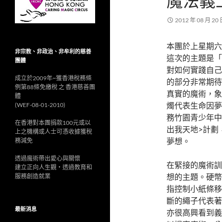
魔法義工訓
2012 年 08 月 20
本團於上星期六(
非宗教、非政治、非牟利的慈善
這次的主題是「
團體
對如何實踐自己
成立於2009年~獲香港稅務條
的部分非常期待！
例第88條免繳稅 之 香港慈善團
真實的魔術，象
體
燭代表生命因夢
(WEF-08-01-2010)
務竹園青少年中心
在香港對本團捐款100元或以
出我天地>計劃
上之機構或人士可憑收據獲稅
夢想。
務減免
透過魔術帶出愛心與關懷
在緊接的魔術訓
建立正向人生觀‧透過教育和
想的主題。硬幣
服務創造就業
指控制小紙條移
斷的繩子代表著
最新消息
亦很高興看到義工