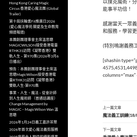
以撲克魔術，分
Hong Kong Caring Magic
能事半功倍！
Circus 香港愛心魔法團 (Global
Trailer)
第十屆扶輪耆Fit推廣日2026
感謝當天一眾義
(愛心魔法學苑 關愛及生命教育
和服務，學習更
頻道報道)
本團創團理事會主席溫思聰
(特別鳴謝義務工
MAGICWILSON接受香港電臺
RTHK31訪問《凝聚香港》雙
軌人生 – 第970集(2026年3月6
[shashin type=”
日播出）
4575,4531,4498
預告：本團創團理事會主席溫
columns=”max” o
思聰MagicWilson接受香港電
臺RTHK31訪問《凝聚香港》
雙軌人生-第970集
事業、人生、魔法 – 從會計師
到人生魔術師 （普通話講座）
文
Change Management by
上一篇文章
MAGIC – MagicWilson Wan 溫
章
思聰
魔法義工訓練(18/
2026年1月24日義工嘉許茶聚
導
2026年首次愛心魔法義剪服務
下一篇文章
2025度最令人期待的攝影盛事