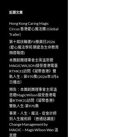
近期文章
Hong Kong Caring Magic
Circus 香港愛心魔法團 (Global
Trailer)
第十屆扶輪耆Fit推廣日2026
(愛心魔法學苑 關愛及生命教育
頻道報道)
本團創團理事會主席溫思聰
MAGICWILSON接受香港電臺
RTHK31訪問《凝聚香港》雙
軌人生 – 第970集(2026年3月6
日播出）
預告：本團創團理事會主席溫
思聰MagicWilson接受香港電
臺RTHK31訪問《凝聚香港》
雙軌人生-第970集
事業、人生、魔法 – 從會計師
到人生魔術師 （普通話講座）
Change Management by
MAGIC – MagicWilson Wan 溫
思聰