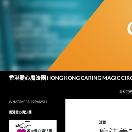
跳
至
主
要
內
容
搜
香港愛心魔法團 HONG KONG CARING MAGIC CIR
尋
關於我
WHATSAPPS: 92968931
香港愛心魔法團
活動