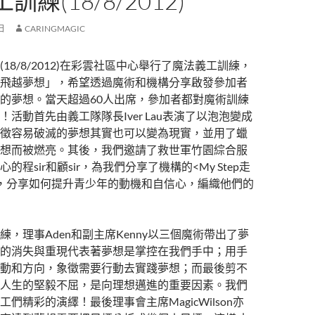
練(18/8/2012)
 日
CARINGMAGIC
18/8/2012)在彩雲社區中心舉行了魔法義工訓練，
飛越夢想」，希望透過魔術和機構分享啟發參加者
的夢想。當天超過60人出席，參加者都對魔術訓練
活動首先由義工隊隊長Iver Lau表演了以泡泡變成
徵容易破滅的夢想其實也可以變為現實，並用了蠟
想而被燃亮。其後，我們邀請了救世軍竹園綜合服
的程sir和顧sir，為我們分享了機構的<My Step走
，分享如何提升青少年的動機和自信心，編織他們的
練，理事Aden和副主席Kenny以三個魔術帶出了夢
的消失與重現代表著夢想是掌控在我們手中；用手
動和方向，象徵需要行動去實踐夢想；而最後剪不
人生的堅毅不屈，是向理想邁進的重要因素。我們
們精彩的演繹！最後理事會主席MagicWilson亦