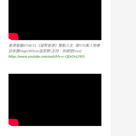
香港電臺RTHK31《凝聚香港》雙軌人生 - 第970集人物專
訪本團MagicWilson溫思聰 (主持：徐穎堃Erica)
https://www.youtube.com/watch?v=c-QExOvLYK0