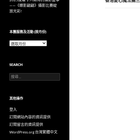
覽
香港愛心魔法團三
——《蝶影翩翩》攝影比賽綻
放光彩!
本團服務及活動 (按月份)
本
團
服
務
SEARCH
及
活
搜
動
尋
(按
關
月
鍵
份)
字:
其他操作
登入
訂閱網站內容的資訊提供
訂閱留言的資訊提供
WordPress.org 台灣繁體中文