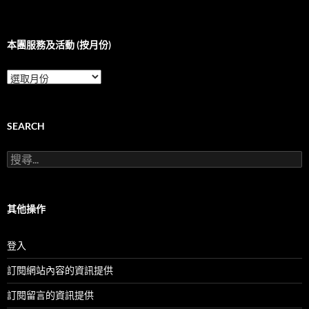
本團服務及活動 (按月份)
本
團
服
務
及
SEARCH
活
動
搜
(按
尋
月
關
份)
鍵
字:
其他操作
登入
訂閱網站內容的資訊提供
訂閱留言的資訊提供