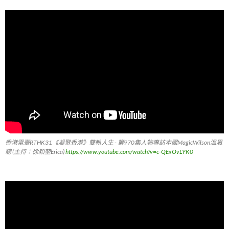
香港電臺RTHK31《凝聚香港》雙軌人生 - 第970集人物專訪本團MagicWilson溫思
聰 (主持：徐穎堃Erica)
https://www.youtube.com/watch?v=c-QExOvLYK0