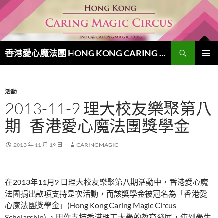
跳
至
主
要
搜
內
香港愛心魔法團 HONG KONG CARING MAGIC CIRCUS
尋
容
主要選單
活動
2013-11-9 理大校友樂聚第八
期 -香港愛心魔法團獎學金
2013 年 11 月 19 日
CARINGMAGIC
在2013年11月9 日理大校友樂聚第八期活動中，香港愛心魔
法團捐出款項支持是次活動，而該獎學金被冠名為「香港愛
心魔法團獎學金」(Hong Kong Caring Magic Circus
Scholarship) ，用作支持香港理工大學的教育發展，使到學生