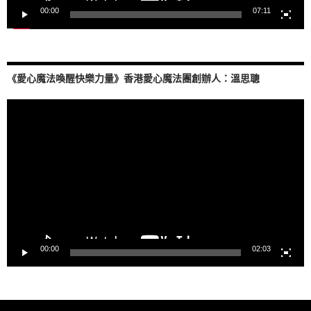
00:00
07:11
《愛心魔法喚醒快樂力量》香港愛心魔法團創辦人：溫思聰
視
訊
播
放
器
00:00
02:03