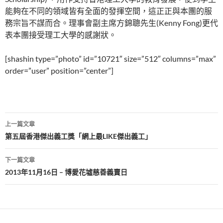
能夠在不同的領域皆有全面的發揮空間，這正正與本團的服
務宗旨不謀而合。理事會副主席方錦聰先生(Kenny Fong)更代
表本團接受理工大學的感謝狀。
[shashin type=”photo” id=”10721″ size=”512″ columns=”max”
order=”user” position=”center”]
文
上一篇文章
章
第五屆香港傑出義工獎「網上最LIKE傑出義工」
導
下一篇文章
覽
2013年11月16日 – 博愛花墟慈善義賣日