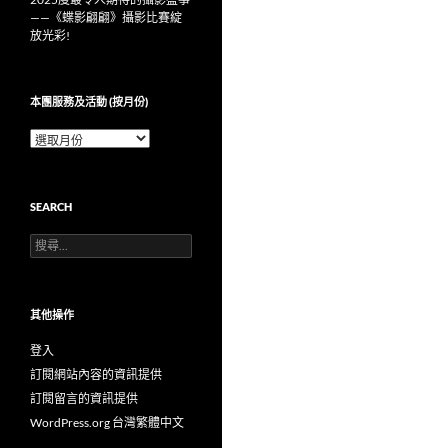
——《蝶影翩翩》攝影比賽綻
放光彩!
本團服務及活動 (按月份)
本
團
服
務
SEARCH
及
活
搜
動
尋
(按
關
月
鍵
份)
字:
其他操作
登入
訂閱網站內容的資訊提供
訂閱留言的資訊提供
WordPress.org 台灣繁體中文