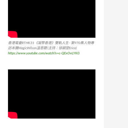
香港電臺RTHK31《凝聚香港》雙軌人生 - 第970集人物專
訪本團MagicWilson溫思聰 (主持：徐穎堃Erica)
https://www.youtube.com/watch?v=c-QExOvLYK0