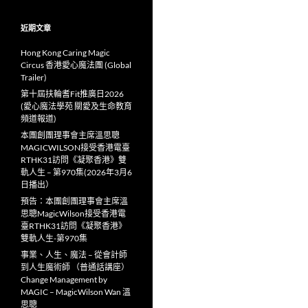
近期文章
Hong Kong Caring Magic
Circus 香港愛心魔法團 (Global
Trailer)
第十屆扶輪耆Fit推廣日2026
(愛心魔法學苑 關愛及生命教育
頻道報道)
本團創團理事會主席溫思聰
MAGICWILSON接受香港電臺
RTHK31訪問《凝聚香港》雙
軌人生 – 第970集(2026年3月6
日播出）
預告：本團創團理事會主席溫
思聰MagicWilson接受香港電
臺RTHK31訪問《凝聚香港》
雙軌人生-第970集
事業、人生、魔法 – 從會計師
到人生魔術師 （普通話講座）
Change Management by
MAGIC – MagicWilson Wan 溫
思聰