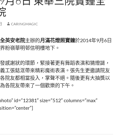
年9月6日 東華三院寶鍾全
院
 日
CARINGMAGIC
全英安老院
主辦的
月滿花燈照寶鐘
於2014年9月6日
界粉嶺華明邨信明樓地下。
發感謝狀的環節，緊接著更有舞蹈表演和猜燈謎，
義工張鋕洭帶來精彩魔術表演。張先生更邀請院友
各院友都相當投入，掌聲不絕。隨後更有大抽獎以
為各院友帶來了一個歡樂的下午。
photo” id=”12381″ size=”512″ columns=”max”
sition=”center”]