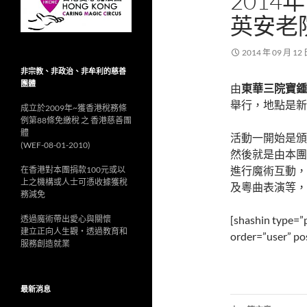
2014
英安老
2014 年 09 月 12
非宗教、非政治、非牟利的慈善
團體
由
東華三院寶鍾
舉行，地點是新
成立於2009年~獲香港稅務條
例第88條免繳稅 之 香港慈善團
體
活動一開始是頒
(WEF-08-01-2010)
然後就是由本團
進行魔術互動，
在香港對本團捐款100元或以
上之機構或人士可憑收據獲稅
及粵曲表演等，
務減免
[shashin type=”
透過魔術帶出愛心與關懷
建立正向人生觀‧透過教育和
order=”user” po
服務創造就業
最新消息
文