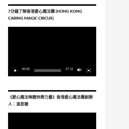
7分鐘了解香港愛心魔法團 (HONG KONG
CARING MAGIC CIRCUS)
視
訊
播
放
器
00:00
07:11
《愛心魔法喚醒快樂力量》香港愛心魔法團創辦
人：溫思聰
視
訊
播