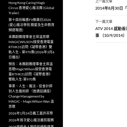
上一篇文章
Hong Kong Caring Magic
章
Circus 香港愛心魔法團 (Global
2014年8月30日
Trailer)
導
第十屆扶輪耆Fit推廣日2026
下一篇文章
(愛心魔法學苑 關愛及生命教育
覽
ATV 2014 
頻道報道)
事 （10/9/2014）
本團創團理事會主席溫思聰
MAGICWILSON接受香港電臺
RTHK31訪問《凝聚香港》雙
軌人生 – 第970集(2026年3月6
日播出）
預告：本團創團理事會主席溫
思聰MagicWilson接受香港電
臺RTHK31訪問《凝聚香港》
雙軌人生-第970集
事業、人生、魔法 – 從會計師
到人生魔術師 （普通話講座）
Change Management by
MAGIC – MagicWilson Wan 溫
思聰
2026年1月24日義工嘉許茶聚
2026年首次愛心魔法義剪服務
2025度最令人期待的攝影盛事