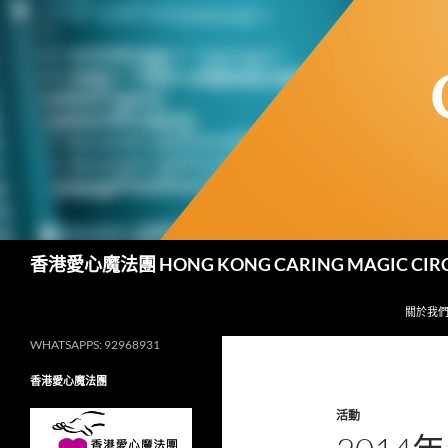
跳
至
主
要
內
容
搜
香港愛心魔法團 HONG KONG CARING MAGIC CIR
尋
關於我
WHATSAPPS: 92968931
香港愛心魔法團
活動