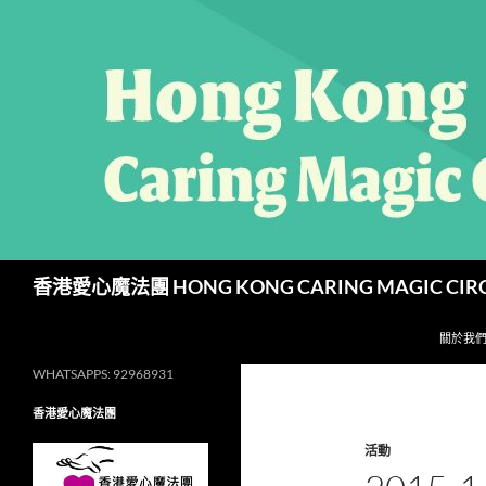
跳
至
主
要
內
容
搜
香港愛心魔法團 HONG KONG CARING MAGIC CIR
尋
關於我
WHATSAPPS: 92968931
香港愛心魔法團
活動