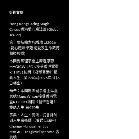
近期文章
Hong Kong Caring Magic
Circus 香港愛心魔法團 (Global
Trailer)
第十屆扶輪耆Fit推廣日2026
(愛心魔法學苑 關愛及生命教育
頻道報道)
本團創團理事會主席溫思聰
MAGICWILSON接受香港電臺
RTHK31訪問《凝聚香港》雙
軌人生 – 第970集(2026年3月6
日播出）
預告：本團創團理事會主席溫
思聰MagicWilson接受香港電
臺RTHK31訪問《凝聚香港》
雙軌人生-第970集
事業、人生、魔法 – 從會計師
到人生魔術師 （普通話講座）
Change Management by
MAGIC – MagicWilson Wan 溫
思聰