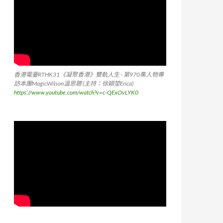
香港電臺RTHK31《凝聚香港》雙軌人生 - 第970集人物專
訪本團MagicWilson溫思聰 (主持：徐穎堃Erica)
https://www.youtube.com/watch?v=c-QExOvLYK0