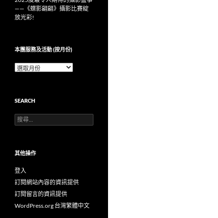
——《蝶影翩翩》攝影比賽綻
放光彩!
本團服務及活動 (按月份)
本
團
服
務
SEARCH
及
活
搜
動
尋
(按
關
月
鍵
份)
字:
其他操作
登入
訂閱網站內容的資訊提供
訂閱留言的資訊提供
WordPress.org 台灣繁體中文