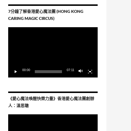
7分鐘了解香港愛心魔法團 (HONG KONG
CARING MAGIC CIRCUS)
視
訊
播
放
器
00:00
07:11
《愛心魔法喚醒快樂力量》香港愛心魔法團創辦
人：溫思聰
視
訊
播