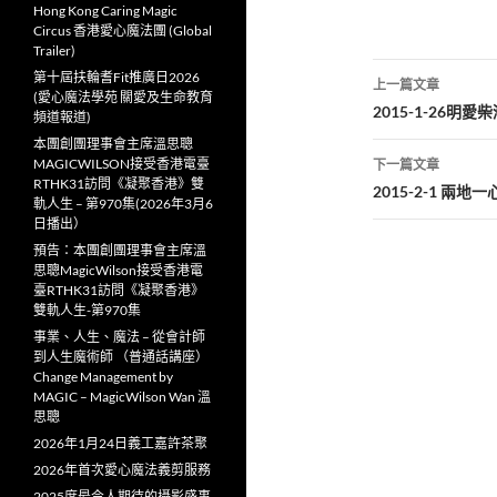
Hong Kong Caring Magic
Circus 香港愛心魔法團 (Global
Trailer)
文
第十屆扶輪耆Fit推廣日2026
上一篇文章
(愛心魔法學苑 關愛及生命教育
章
2015-1-26明
頻道報道)
本團創團理事會主席溫思聰
導
MAGICWILSON接受香港電臺
下一篇文章
RTHK31訪問《凝聚香港》雙
覽
2015-2-1 兩
軌人生 – 第970集(2026年3月6
日播出）
預告：本團創團理事會主席溫
思聰MagicWilson接受香港電
臺RTHK31訪問《凝聚香港》
雙軌人生-第970集
事業、人生、魔法 – 從會計師
到人生魔術師 （普通話講座）
Change Management by
MAGIC – MagicWilson Wan 溫
思聰
2026年1月24日義工嘉許茶聚
2026年首次愛心魔法義剪服務
2025度最令人期待的攝影盛事