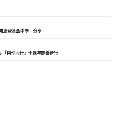
愛柴灣馬登基金中學 – 分享
地一心 「與你同行」十週年慈善步行