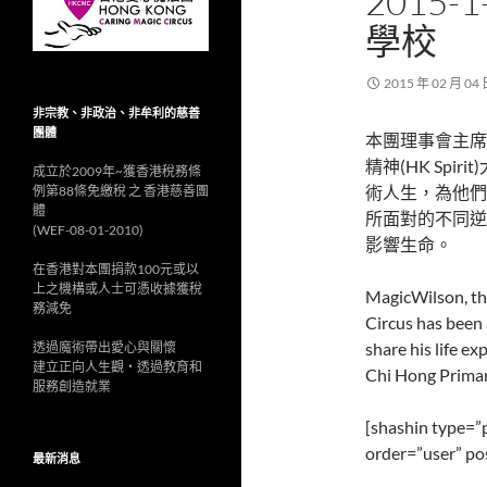
2015-
學校
2015 年 02 月 04
非宗教、非政治、非牟利的慈善
團體
本團理事會主席Ma
精神(HK Sp
成立於2009年~獲香港稅務條
術人生，為他們
例第88條免繳稅 之 香港慈善團
體
所面對的不同逆
(WEF-08-01-2010)
影響生命。
在香港對本團捐款100元或以
上之機構或人士可憑收據獲稅
MagicWilson, th
務減免
Circus has been
share his life e
透過魔術帶出愛心與關懷
建立正向人生觀‧透過教育和
Chi Hong Primar
服務創造就業
[shashin type=
order=”user” po
最新消息