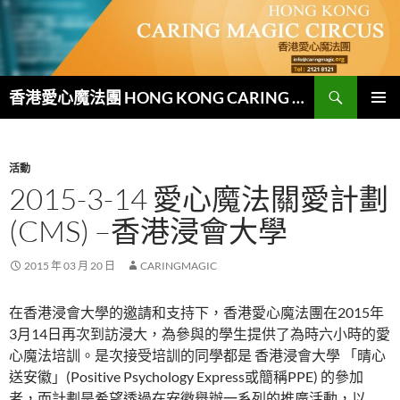
跳
至
主
要
搜
內
香港愛心魔法團 HONG KONG CARING MAGIC CIRCUS
尋
容
主要選單
活動
2015-3-14 愛心魔法關愛計劃
(CMS) –香港浸會大學
2015 年 03 月 20 日
CARINGMAGIC
在香港浸會大學的邀請和支持下，香港愛心魔法團在2015年
3月14日再次到訪浸大，為參與的學生提供了為時六小時的愛
心魔法培訓。是次接受培訓的同學都是 香港浸會大學 「晴心
送安徽」(Positive Psychology Express或簡稱PPE) 的參加
者，而計劃是希望透過在安徽舉辦一系列的推廣活動，以