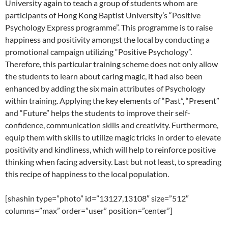
University again to teach a group of students whom are
participants of Hong Kong Baptist University’s “Positive
Psychology Express programme”. This programme is to raise
happiness and positivity amongst the local by conducting a
promotional campaign utilizing “Positive Psychology”.
Therefore, this particular training scheme does not only allow
the students to learn about caring magic, it had also been
enhanced by adding the six main attributes of Psychology
within training. Applying the key elements of “Past”, “Present”
and “Future” helps the students to improve their self-
confidence, communication skills and creativity. Furthermore,
equip them with skills to utilize magic tricks in order to elevate
positivity and kindliness, which will help to reinforce positive
thinking when facing adversity. Last but not least, to spreading
this recipe of happiness to the local population.
[shashin type=”photo” id=”13127,13108″ size=”512″
columns=”max” order=”user” position=”center”]