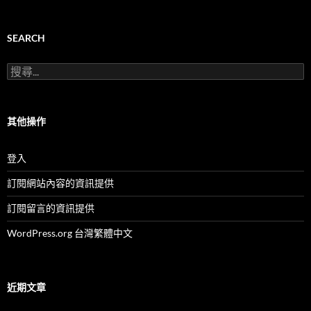
服
務
及
SEARCH
活
動
搜
(按
尋
月
關
份)
鍵
字:
其他操作
登入
訂閱網站內容的資訊提供
訂閱留言的資訊提供
WordPress.org 台灣繁體中文
近期文章