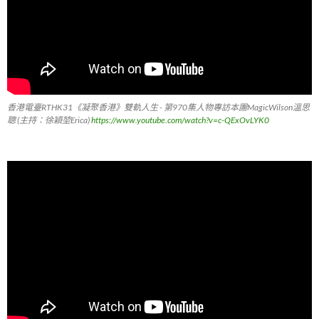
香港電臺RTHK31《凝聚香港》雙軌人生 - 第970集人物專訪本團MagicWilson溫思
聰 (主持：徐穎堃Erica)
https://www.youtube.com/watch?v=c-QExOvLYK0