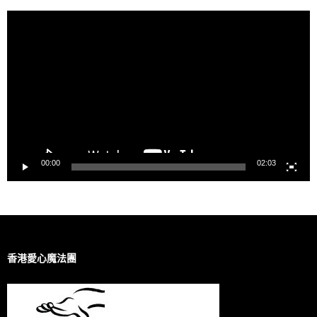
視
訊
播
放
器
00:00
02:03
香港愛心魔法團