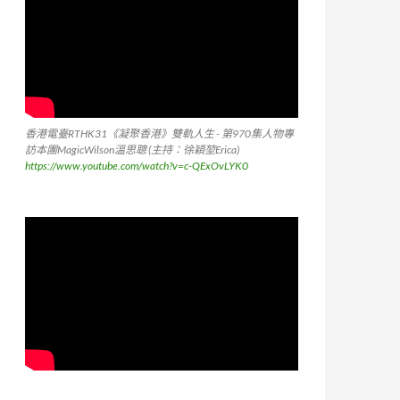
香港電臺RTHK31《凝聚香港》雙軌人生 - 第970集人物專
訪本團MagicWilson溫思聰 (主持：徐穎堃Erica)
https://www.youtube.com/watch?v=c-QExOvLYK0