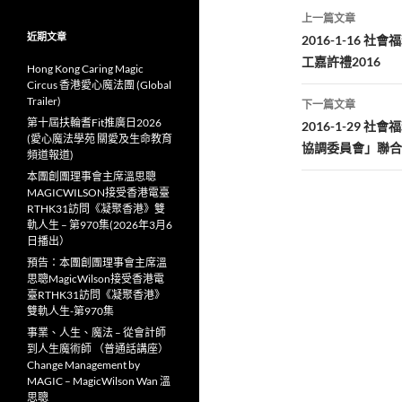
文
上一篇文章
章
近期文章
2016-1-16
工嘉許禮2016
導
Hong Kong Caring Magic
Circus 香港愛心魔法團 (Global
覽
Trailer)
下一篇文章
第十屆扶輪耆Fit推廣日2026
2016-1-29
(愛心魔法學苑 關愛及生命教育
協調委員會」聯合
頻道報道)
本團創團理事會主席溫思聰
MAGICWILSON接受香港電臺
RTHK31訪問《凝聚香港》雙
軌人生 – 第970集(2026年3月6
日播出）
預告：本團創團理事會主席溫
思聰MagicWilson接受香港電
臺RTHK31訪問《凝聚香港》
雙軌人生-第970集
事業、人生、魔法 – 從會計師
到人生魔術師 （普通話講座）
Change Management by
MAGIC – MagicWilson Wan 溫
思聰