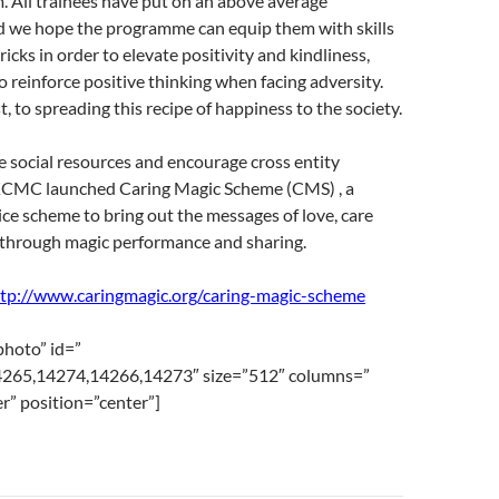
. All trainees have put on an above average
 we hope the programme can equip them with skills
tricks in order to elevate positivity and kindliness,
to reinforce positive thinking when facing adversity.
t, to spreading this recipe of happiness to the society.
ize social resources and encourage cross entity
KCMC launched Caring Magic Scheme (CMS) , a
e scheme to bring out the messages of love, care
e through magic performance and sharing.
tp://www.caringmagic.org/caring-magic-scheme
photo” id=”
265,14274,14266,14273″ size=”512″ columns=”
r” position=”center”]