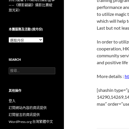
training program
——《蝶影翩翩》攝影比賽綻
performance and
放光彩!
to utilize magic 
which will help 
Last but not leas
本團服務及活動 (按月份)
本
In order to util
團
cooperation, H
服
務
community servic
SEARCH
及
and positive lif
活
搜
動
尋
(按
More details :
ht
關
月
鍵
份)
[shashin type=”
字:
其他操作
14290,14269,14
登入
max” order=”use
訂閱網站內容的資訊提供
訂閱留言的資訊提供
WordPress.org 台灣繁體中文