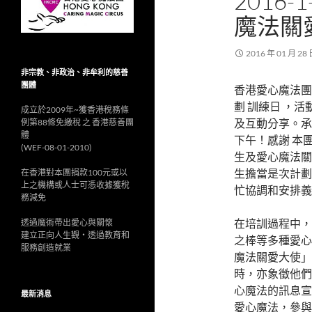
2016
魔法關
2016 年 01 月 28
非宗教、非政治、非牟利的慈善
團體
香港愛心魔法團 
劃 訓練日 ，
成立於2009年~獲香港稅務條
及互動分享。承
例第88條免繳稅 之 香港慈善團
體
下午！感謝 本
(WEF-08-01-2010)
生及愛心魔法關
生擔當是次計劃
在香港對本團捐款100元或以
上之機構或人士可憑收據獲稅
忙協調和安排義
務減免
在培訓過程中，
透過魔術帶出愛心與關懷
建立正向人生觀‧透過教育和
之棒等多種愛心
服務創造就業
魔法關愛大使」
時，亦象徵他們
心魔法的訊息宣
最新消息
愛心魔法，參與