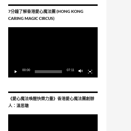
7分鐘了解香港愛心魔法團 (HONG KONG
CARING MAGIC CIRCUS)
視
訊
播
放
器
00:00
07:11
《愛心魔法喚醒快樂力量》香港愛心魔法團創辦
人：溫思聰
視
訊
播