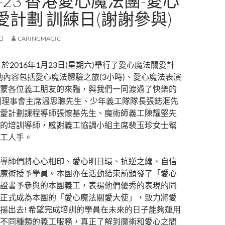
-1-23 香港愛心魔法團-愛心
愛計劃 訓練日(謝謝參與)
 日
CARINGMAGIC
於2016年1月23日(星期六)舉行了愛心魔法關愛計
活動內容包括愛心魔法體驗之旅(3小時)、愛心魔法表演
蒙各位義工朋友的來臨，與我們一同渡過了快樂的
團理事會主席温思聰先生、少年義工隊隊長張鋕洭先
愛計劃課程導師張懷基先生、魔術師義工陳耀堅先
的培訓導師，感謝義工協調小組主席裴玉珍女士幫
工人手。
導師們將心心相印、愛心明日環、抗逆之繩、自信
魔術授予學員。本團亦在活動結束前頒發了「愛心
證書予參與的本團義工，表揚他們優秀的表現的同
正式成為本團的「愛心魔法關愛大使」，致力將愛
揚出去! 希望完成培訓的學員在未來的日子能夠運用
不同種類的義工服務，真正了解到魔術和愛心之間