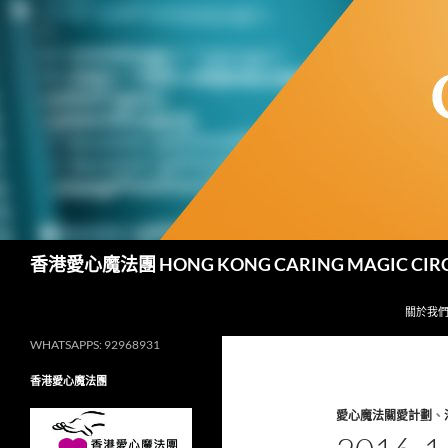
跳
至
主
要
內
容
搜
香港愛心魔法團 HONG KONG CARING MAGIC CIR
尋
關於我
WHATSAPPS: 92968931
香港愛心魔法團
愛心魔法關愛計劃
、