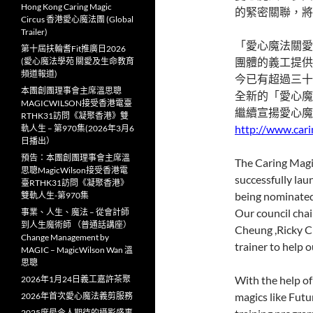
Hong Kong Caring Magic
的緊密關聯，將
Circus 香港愛心魔法團 (Global
Trailer)
「愛心魔法關愛
第十屆扶輪耆Fit推廣日2026
團體的義工提供
(愛心魔法學苑 關愛及生命教育
頻道報道)
今已有超過三十
本團創團理事會主席溫思聰
全新的「愛心魔
MAGICWILSON接受香港電臺
繼續宣揚愛心魔
RTHK31訪問《凝聚香港》雙
http://www.cari
軌人生 – 第970集(2026年3月6
日播出）
預告：本團創團理事會主席溫
The Caring M
思聰MagicWilson接受香港電
successfully lau
臺RTHK31訪問《凝聚香港》
being nominat
雙軌人生-第970集
Our council cha
事業、人生、魔法 – 從會計師
到人生魔術師 （普通話講座）
Cheung ,Ricky Ch
Change Management by
trainer to help 
MAGIC – MagicWilson Wan 溫
思聰
With the help of
2026年1月24日義工嘉許茶聚
magics like Futu
2026年首次愛心魔法義剪服務
2025度最令人期待的攝影盛事