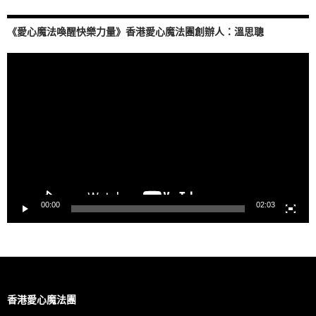
《愛心魔法喚醒快樂力量》香港愛心魔法團創辦人：溫思聰
視
訊
播
放
器
00:00
02:03
香港愛心魔法團