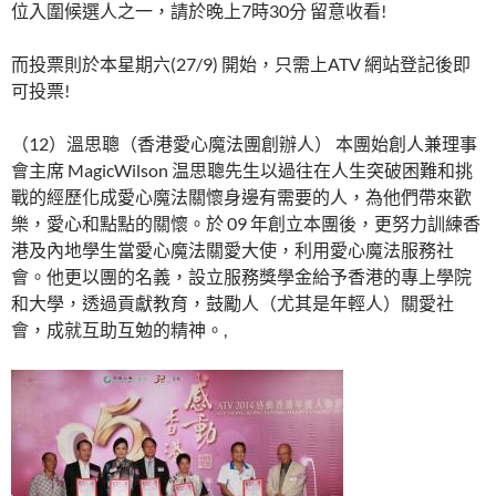
位入圍候選人之一，請於晚上7時30分 留意收看!
而投票則於本星期六(27/9) 開始，只需上ATV 網站登記後即
可投票!
（12）溫思聰（香港愛心魔法團創辦人） 本團始創人兼理事
會主席 MagicWilson 温思聰先生以過往在人生突破困難和挑
戰的經歷化成愛心魔法關懷身邊有需要的人，為他們帶來歡
樂，愛心和點點的關懷。於 09 年創立本團後，更努力訓練香
港及內地學生當愛心魔法關愛大使，利用愛心魔法服務社
會。他更以團的名義，設立服務獎學金給予香港的專上學院
和大學，透過貢獻教育，鼓勵人（尤其是年輕人）關愛社
會，成就互助互勉的精神。,