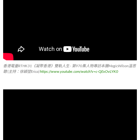
香港電臺RTHK31《凝聚香港》雙軌人生 - 第970集人物專訪本團MagicWilson溫思
聰 (主持：徐穎堃Erica)
https://www.youtube.com/watch?v=c-QExOvLYK0