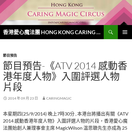
跳
至
主
要
搜
內
香港愛心魔法團 HONG KONG CARING MAGIC CIRCUS
尋
容
主要選單
節目預告
節目預告-《ATV 2014 感動香
港年度人物》入圍評選人物
片段
2014 年 09 月 23 日
CARINGMAGIC
本星期四(25/9/2014) 晚上7時30分 , 本港台將播出有關《ATV
2014 感動香港年度人物》入圍評選人物的片段，香港愛心魔
法團始創人兼理事會主席 MagicWilson 温思聰先生亦成為 25