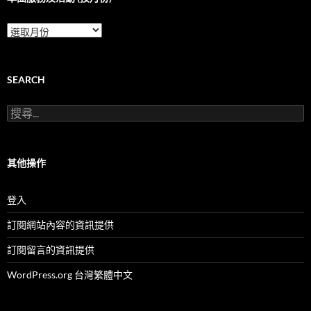
本
團
服
務
及
SEARCH
活
動
搜
(按
尋
月
關
份)
鍵
字:
其他操作
登入
訂閱網站內容的資訊提供
訂閱留言的資訊提供
WordPress.org 台灣繁體中文