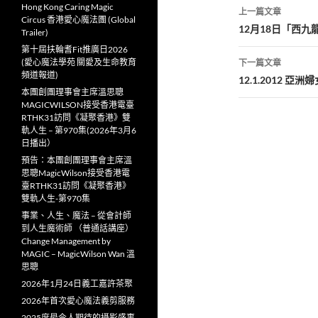
文
Hong Kong Caring Magic
上一篇文章
Circus 香港愛心魔法團 (Global
章
12月18日「西
Trailer)
第十屆扶輪耆Fit推廣日2026
導
(愛心魔法學苑 關愛及生命教育
下一篇文章
頻道報道)
覽
12.1.2012 
本團創團理事會主席溫思聰
MAGICWILSON接受香港電臺
RTHK31訪問《凝聚香港》雙
軌人生 – 第970集(2026年3月6
日播出）
預告：本團創團理事會主席溫
思聰MagicWilson接受香港電
臺RTHK31訪問《凝聚香港》
雙軌人生-第970集
事業、人生、魔法 – 從會計師
到人生魔術師 （普通話講座）
Change Management by
MAGIC – MagicWilson Wan 溫
思聰
2026年1月24日義工嘉許茶聚
2026年首次愛心魔法義剪服務
2025度最令人期待的攝影盛事