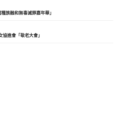
九龍種族融和無毒滅罪嘉年華」
亞洲婦女協進會「敬老大會」