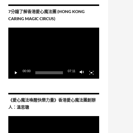
7分鐘了解香港愛心魔法團 (HONG KONG
CARING MAGIC CIRCUS)
視
訊
播
放
器
00:00
07:11
《愛心魔法喚醒快樂力量》香港愛心魔法團創辦
人：溫思聰
視
訊
播