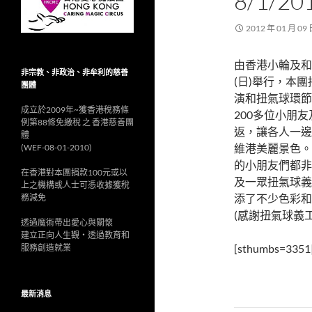
8/1/
2012 年 01 月 09
由香港小輪及和
非宗教、非政治、非牟利的慈善
(日)舉行，本
團體
演和扭氣球環節
成立於2009年~獲香港稅務條
200多位小朋
例第88條免繳稅 之 香港慈善團
返，讓各人一邊
體
維港美麗景色。 
(WEF-08-01-2010)
的小朋友們都非
在香港對本團捐款100元或以
及一眾扭氣球義
上之機構或人士可憑收據獲稅
添了不少色彩和
務減免
(感謝扭氣球義工Wi
透過魔術帶出愛心與關懷
建立正向人生觀‧透過教育和
[sthumbs=3351|
服務創造就業
最新消息