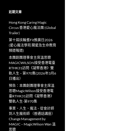
近期文章
Hong Kong Caring Magic
Circus 香港愛心魔法團 (Global
Trailer)
第十屆扶輪耆Fit推廣日2026
(愛心魔法學苑 關愛及生命教育
頻道報道)
本團創團理事會主席溫思聰
MAGICWILSON接受香港電臺
RTHK31訪問《凝聚香港》雙
軌人生 – 第970集(2026年3月6
日播出）
預告：本團創團理事會主席溫
思聰MagicWilson接受香港電
臺RTHK31訪問《凝聚香港》
雙軌人生-第970集
事業、人生、魔法 – 從會計師
到人生魔術師 （普通話講座）
Change Management by
MAGIC – MagicWilson Wan 溫
思聰