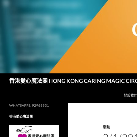
跳
至
主
要
內
容
搜
香港愛心魔法團 HONG KONG CARING MAGIC CIR
尋
關於我
WHATSAPPS: 92968931
香港愛心魔法團
活動