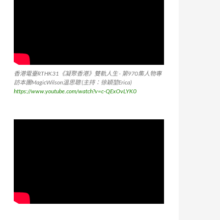
香港電臺RTHK31《凝聚香港》雙軌人生 - 第970集人物專
訪本團MagicWilson溫思聰 (主持：徐穎堃Erica)
https://www.youtube.com/watch?v=c-QExOvLYK0