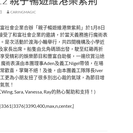
2012 親子暢遊維港樂紫荊
 日
CARINGMAGIC
富社會企業合辦「親子暢遊維港樂紫荊」於1月8日
團接受了和富社會企業的邀請，於當天義務進行魔術表
。是次活動於渡海小輪舉行，共四間機構及小學近
友及家長出席。船隻由北角碼頭出發，駛至紅磡再折
享受精彩的娛樂節目和豐富自助餐，一邊欣賞沿途
魔術表演由本團理事Aden及義工Nigel帶領，在場
常歡喜，掌聲不絕！及後，由本團義工隊隊長Iver
工更為小朋友扭了很多別出心裁的氣球，為節目增
氣氛！
ng, Sara, Vanessa, Ray的熱心幫助和支持！)
3361|3376|3390,400,max,n,center,]