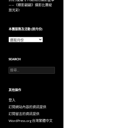
——《蝶影翩翩》攝影比賽綻
放光彩!
本團服務及活動 (按月份)
本
團
服
務
SEARCH
及
活
搜
動
尋
(按
關
月
鍵
份)
字:
其他操作
登入
訂閱網站內容的資訊提供
訂閱留言的資訊提供
WordPress.org 台灣繁體中文