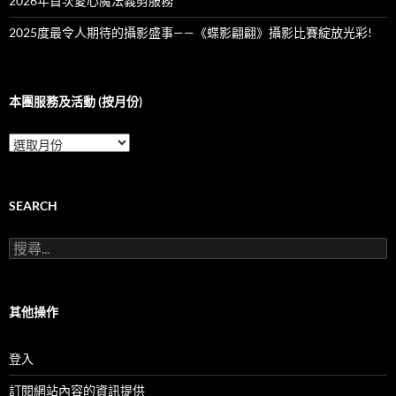
2026年首次愛心魔法義剪服務
2025度最令人期待的攝影盛事——《蝶影翩翩》攝影比賽綻放光彩!
本團服務及活動 (按月份)
本
團
服
務
及
SEARCH
活
動
搜
(按
尋
月
關
份)
鍵
字:
其他操作
登入
訂閱網站內容的資訊提供