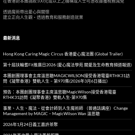
在香港對本團捐款100元或以上之機構或人士可憑收據獲稅務減免
透過魔術帶出愛心與關懷
建立正向人生觀‧透過教育和服務創造就業
最新消息
Hong Kong Caring Magic Circus 香港愛心魔法團 (Global Trailer)
第十屆扶輪耆Fit推廣日2026 (愛心魔法學苑 關愛及生命教育頻道報道)
本團創團理事會主席溫思聰MAGICWILSON接受香港電臺RTHK31訪
問《凝聚香港》雙軌人生 – 第970集(2026年3月6日播出）
預告：本團創團理事會主席溫思聰MagicWilson接受香港電臺
RTHK31訪問《凝聚香港》雙軌人生-第970集
事業、人生、魔法 – 從會計師到人生魔術師 （普通話講座）Change
Management by MAGIC – MagicWilson Wan 溫思聰
2026年1月24日義工嘉許茶聚