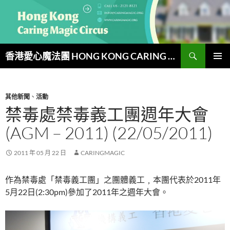
跳
至
主
要
搜
內
香港愛心魔法團 HONG KONG CARING MAGIC CIRCUS
尋
容
主要選單
其他新聞
、
活動
禁毒處禁毒義工團週年大會
(AGM – 2011) (22/05/2011)
2011 年 05 月 22 日
CARINGMAGIC
作為禁毒處「禁毒義工團」之團體義工﹐本團代表於2011年
5月22日(2:30pm)參加了2011年之週年大會。