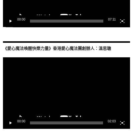
00:00
07:11
《愛心魔法喚醒快樂力量》香港愛心魔法團創辦人：溫思聰
視
訊
播
放
器
00:00
02:03