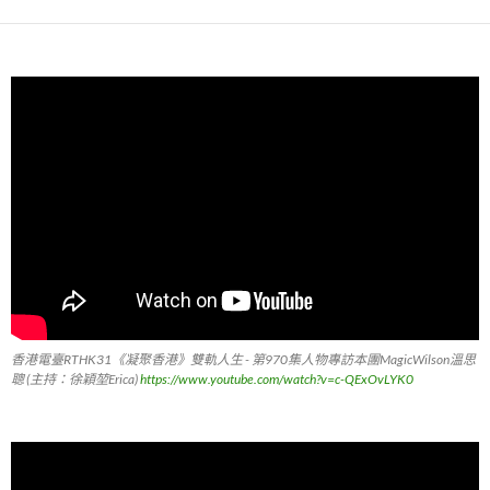
香港電臺RTHK31《凝聚香港》雙軌人生 - 第970集人物專訪本團MagicWilson溫思
聰 (主持：徐穎堃Erica)
https://www.youtube.com/watch?v=c-QExOvLYK0