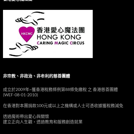
非宗教、非政治、非牟利的慈善團體
成立於2009年~獲香港稅務條例第88條免繳稅 之 香港慈善團體
(WEF-08-01-2010)
在香港對本團捐款100元或以上之機構或人士可憑收據獲稅務減免
透過魔術帶出愛心與關懷
建立正向人生觀‧透過教育和服務創造就業