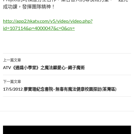
成功課，發揮團隊精神！
http://app2.hkatv.com/v5/video/video.php?
id=107114&p=4000047&c=0&cn=
文
上一篇文章
章
ATV《通識小學堂》之魔法顯愛心–繩子魔術
導
下一篇文章
覽
17/5/2012 廖寶珊紀念書院–無毒有魔法健康校園探訪(荃灣區)