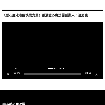
《愛心魔法喚醒快樂力量》香港愛心魔法團創辦人：溫思聰
視
訊
播
放
器
00:00
02:03
香港愛心魔法團