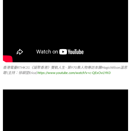
香港電臺RTHK31《凝聚香港》雙軌人生 - 第970集人物專訪本團MagicWilson溫思
聰 (主持：徐穎堃Erica)
https://www.youtube.com/watch?v=c-QExOvLYK0