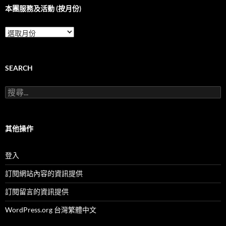
本團服務及活動 (按月份)
本
團
服
務
及
SEARCH
活
動
搜
(按
尋
月
關
份)
鍵
字:
其他操作
登入
訂閱網站內容的資訊提供
訂閱留言的資訊提供
WordPress.org 台灣繁體中文