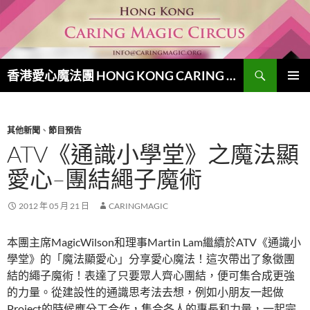
跳
至
主
要
搜
內
香港愛心魔法團 HONG KONG CARING MAGIC CIRCUS
尋
容
主要選單
其他新聞
、
節目預告
ATV《通識小學堂》之魔法顯
愛心–團結繩子魔術
2012 年 05 月 21 日
CARINGMAGIC
本團主席MagicWilson和理事Martin Lam繼續於ATV《通識小
學堂》的「魔法顯愛心」分享愛心魔法！這次帶出了象徵團
結的繩子魔術！表達了只要眾人齊心團結，便可集合成更強
的力量。從建設性的通識思考法去想，例如小朋友一起做
Project的時候應分工合作，集合各人的專長和力量，一起完