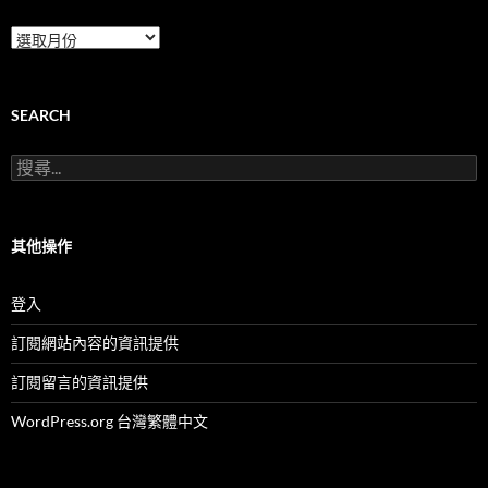
本
團
服
務
及
SEARCH
活
動
搜
(按
尋
月
關
份)
鍵
字:
其他操作
登入
訂閱網站內容的資訊提供
訂閱留言的資訊提供
WordPress.org 台灣繁體中文