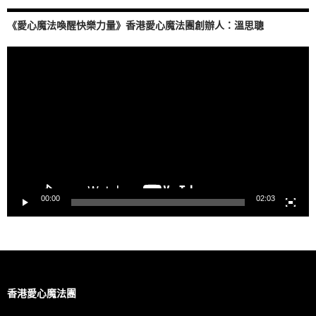
《愛心魔法喚醒快樂力量》香港愛心魔法團創辦人：溫思聰
視
訊
播
放
器
00:00
02:03
香港愛心魔法團