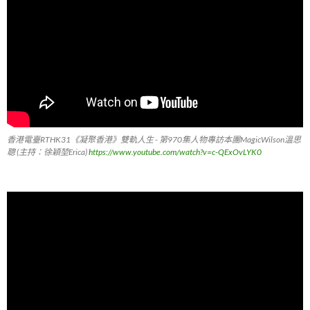
香港電臺RTHK31《凝聚香港》雙軌人生 - 第970集人物專訪本團MagicWilson溫思
聰 (主持：徐穎堃Erica)
https://www.youtube.com/watch?v=c-QExOvLYK0