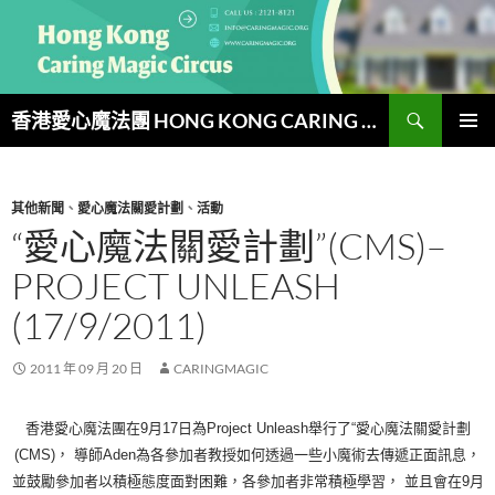
跳
至
主
要
搜
內
香港愛心魔法團 HONG KONG CARING MAGIC CIRCUS
尋
容
主要選單
其他新聞
、
愛心魔法關愛計劃
、
活動
“愛心魔法關愛計劃”(CMS)–
PROJECT UNLEASH
(17/9/2011)
2011 年 09 月 20 日
CARINGMAGIC
香港愛心魔法團在9月17日為Project Unleash舉行了“愛心魔法關愛計劃
(CMS)，
導師
Aden
為各參加者教授如何透過一些小魔術去傳遞正面訊息，
並鼓勵參加者以積極態度面對困難，
各參加者非常積極學習，
並且會在
9
月