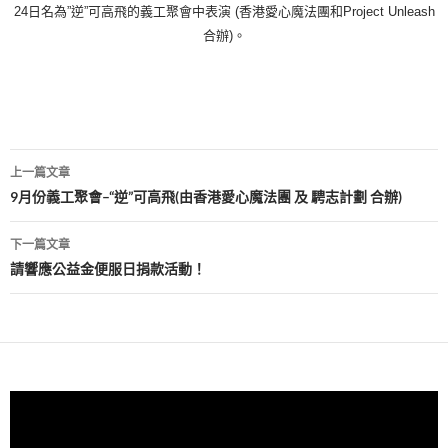
24
日
名為
”
逆
”
可高飛的義工聚會中表演
(
香港愛心魔法團和
Project Unleash
合辦
)
。
文
上一篇文章
章
9月份義工聚會–“逆”可高飛(由香港愛心魔法團 及 騁志計劃 合辦)
導
下一篇文章
覽
請響應公益金便服日捐款活動！