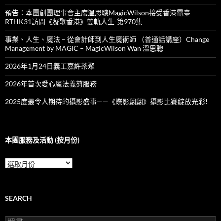
預告：本團創團理事會主席溫思聰MagicWilson接受香港電臺
RTHK31訪問《凝聚香港》雙軌人生-第970集
事業、人生、魔法 – 從會計師到人生魔術師 （普通話講座）Change
Management by MAGIC – MagicWilson Wan 溫思聰
2026年1月24日義工嘉許茶聚
2026年首次愛心魔法義剪服務
2025度最令人期待的攝影盛事——《蝶影翩翩》攝影比賽綻放光彩!
本團服務及活動 (按月份)
本
團
服
務
及
SEARCH
活
動
搜