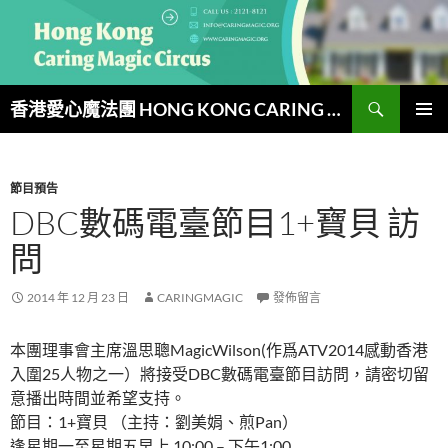
跳
至
主
要
搜
內
香港愛心魔法團 HONG KONG CARING MAGIC CIRCUS
尋
容
主要選單
節目預告
DBC數碼電臺節目1+寶貝 訪
問
2014 年 12 月 23 日
CARINGMAGIC
發佈留言
本團理事會主席溫思聰MagicWilson(作爲ATV2014感動香港
入圍25人物之一）將接受DBC數碼電臺節目訪問，請密切留
意播出時間並希望支持。
節目：1+寶貝 （主持：劉美娟、煎Pan）
逢星期一至星期五早上 10:00 – 下午1:00