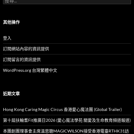
(按
尋
月
關
份)
鍵
字:
其他操作
登入
訂閱網站內容的資訊提供
訂閱留言的資訊提供
WordPress.org 台灣繁體中文
近期文章
Hong Kong Caring Magic Circus 香港愛心魔法團 (Global Trailer)
第十屆扶輪耆Fit推廣日2026 (愛心魔法學苑 關愛及生命教育頻道報道)
本團創團理事會主席溫思聰MAGICWILSON接受香港電臺RTHK31訪