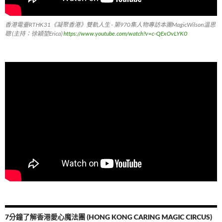
香港電臺RTHK31《凝聚香港》雙軌人生 - 第970集人物專訪本團MagicWilson溫思
聰 (主持：徐穎堃Erica)
https://www.youtube.com/watch?v=c-QExOvLYK0
7分鐘了解香港愛心魔法團 (HONG KONG CARING MAGIC CIRCUS)