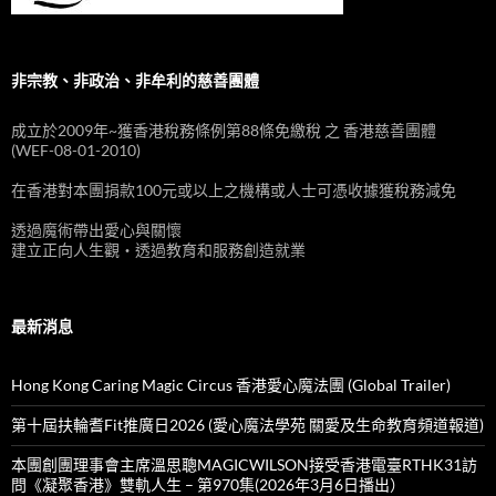
非宗教、非政治、非牟利的慈善團體
成立於2009年~獲香港稅務條例第88條免繳稅 之 香港慈善團體
(WEF-08-01-2010)
在香港對本團捐款100元或以上之機構或人士可憑收據獲稅務減免
透過魔術帶出愛心與關懷
建立正向人生觀‧透過教育和服務創造就業
最新消息
Hong Kong Caring Magic Circus 香港愛心魔法團 (Global Trailer)
第十屆扶輪耆Fit推廣日2026 (愛心魔法學苑 關愛及生命教育頻道報道)
本團創團理事會主席溫思聰MAGICWILSON接受香港電臺RTHK31訪
問《凝聚香港》雙軌人生 – 第970集(2026年3月6日播出）