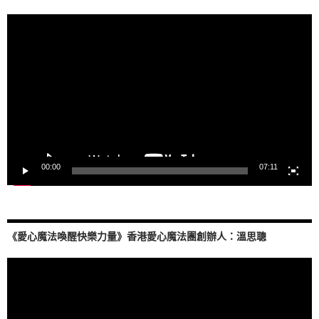
視
訊
播
放
器
00:00
07:11
《愛心魔法喚醒快樂力量》香港愛心魔法團創辦人：溫思聰
視
訊
播
放
器