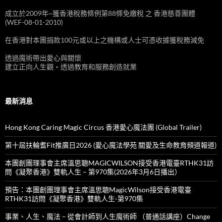
成立於2009年~獲香港稅務條例第88條免繳稅 之 香港慈善團體
(WEF-08-01-2010)
在香港對本團捐款100元或以上之機構或人士可憑收據獲稅務減免
透過魔術帶出愛心與關懷
建立正向人生觀‧透過教育和服務創造就業
最新消息
Hong Kong Caring Magic Circus 香港愛心魔法團 (Global Trailer)
第十屆扶輪耆Fit推廣日2026 (愛心魔法學苑 關愛及生命教育頻道報道)
本團創團理事會主席溫思聰MAGICWILSON接受香港電臺RTHK31訪
問《凝聚香港》雙軌人生 – 第970集(2026年3月6日播出）
預告：本團創團理事會主席溫思聰MagicWilson接受香港電臺
RTHK31訪問《凝聚香港》雙軌人生-第970集
事業、人生、魔法 – 從會計師到人生魔術師 （普通話講座）Change