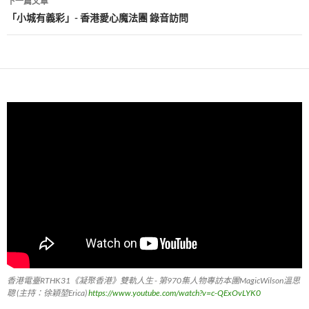
下一篇文章
覽
「小城有義彩」- 香港愛心魔法團 錄音訪問
香港電臺RTHK31《凝聚香港》雙軌人生 - 第970集人物專訪本團MagicWilson溫思
聰 (主持：徐穎堃Erica)
https://www.youtube.com/watch?v=c-QExOvLYK0