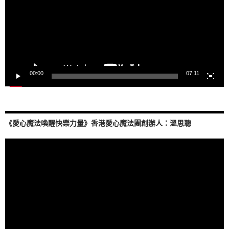
器
00:00
07:11
《愛心魔法喚醒快樂力量》香港愛心魔法團創辦人：溫思聰
視
訊
播
放
器