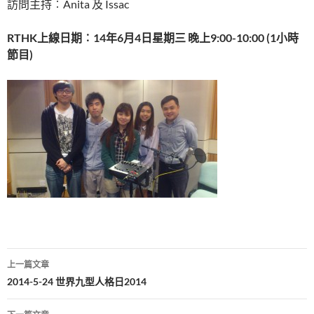
訪問主持︰Anita 及 Issac
RTHK
上線日期︰
14
年
6
月
4
日星期三
晚上
9:00-10:00 (1
小時
節目
)
文
上一篇文章
章
2014-5-24 世界九型人格日2014
導