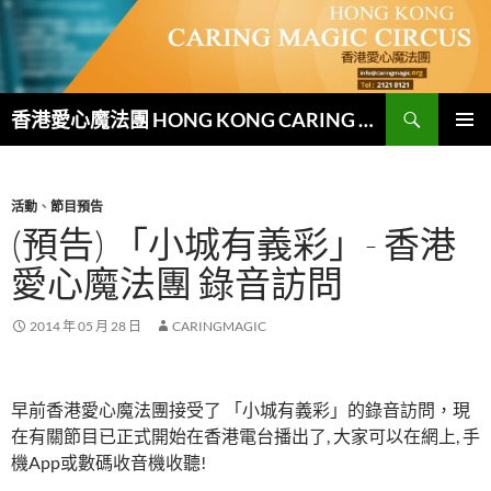
跳
至
主
要
搜
內
香港愛心魔法團 HONG KONG CARING MAGIC CIRCUS
尋
容
主要選單
活動
、
節目預告
(預告) 「小城有義彩」- 香港
愛心魔法團 錄音訪問
2014 年 05 月 28 日
CARINGMAGIC
早前香港愛心魔法團接受了 「小城有義彩」的錄音訪問，現
在有關節目已正式開始在香港電台播出了, 大家可以在網上, 手
機App或數碼收音機收聽!