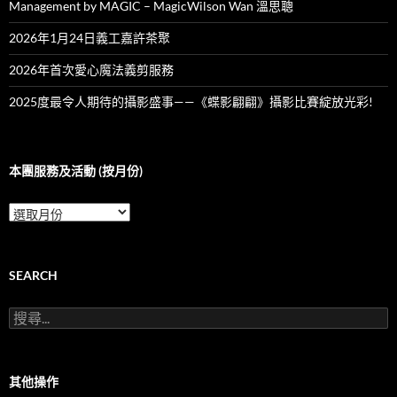
Management by MAGIC – MagicWilson Wan 溫思聰
2026年1月24日義工嘉許茶聚
2026年首次愛心魔法義剪服務
2025度最令人期待的攝影盛事——《蝶影翩翩》攝影比賽綻放光彩!
本團服務及活動 (按月份)
本
團
服
務
及
SEARCH
活
動
搜
(按
尋
月
關
份)
鍵
字:
其他操作