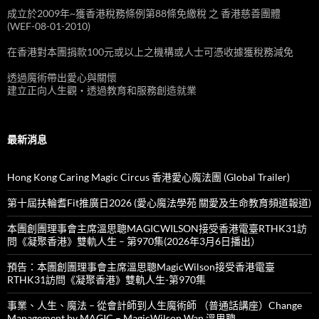
成立於2009年~獲香港稅務條例第88條免繳稅 之 香港慈善團體
(WEF-08-01-2010)
在香港對本團捐款100元或以上之機構或人士可憑收據獲稅務減免
透過魔術帶出愛心與關懷
建立正向人生觀‧透過教育和服務創造就業
最新消息
Hong Kong Caring Magic Circus 香港愛心魔法團 (Global Trailer)
第十屆扶輪耆Fit推廣日2026 (愛心魔法學苑 關愛及生命教育頻道報道)
本團創團理事會主席溫思聰MAGICWILSON接受香港電臺RTHK31訪
問《凝聚香港》雙軌人生 – 第970集(2026年3月6日播出）
預告：本團創團理事會主席溫思聰MagicWilson接受香港電臺
RTHK31訪問《凝聚香港》雙軌人生-第970集
事業、人生、魔法 – 從會計師到人生魔術師 （普通話講座）Change
Management by MAGIC – MagicWilson Wan 溫思聰