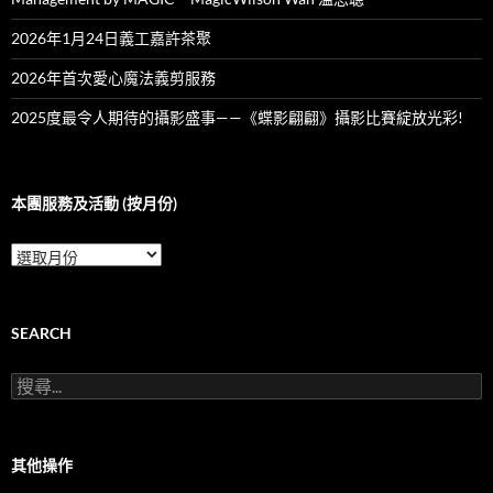
2026年1月24日義工嘉許茶聚
2026年首次愛心魔法義剪服務
2025度最令人期待的攝影盛事——《蝶影翩翩》攝影比賽綻放光彩!
本團服務及活動 (按月份)
本
團
服
務
及
SEARCH
活
動
搜
(按
尋
月
關
份)
鍵
字:
其他操作