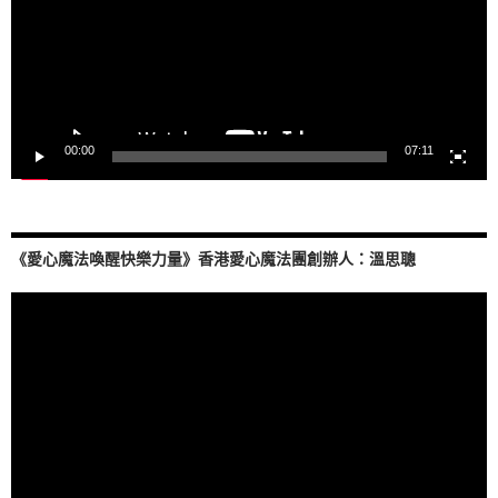
器
00:00
07:11
《愛心魔法喚醒快樂力量》香港愛心魔法團創辦人：溫思聰
視
訊
播
放
器