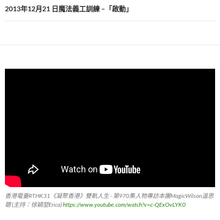
2013年12月21 日魔法義工訓練 –「啟動」
香港電臺RTHK31《凝聚香港》雙軌人生 - 第970集人物專訪本團MagicWilson溫思
聰 (主持：徐穎堃Erica)
https://www.youtube.com/watch?v=c-QExOvLYK0