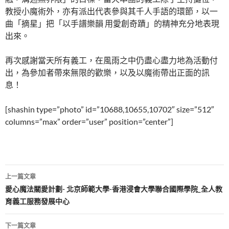
教授小魔術外，亦有派出代表參與其千人手語的環節，以一
曲「摘星」把「以手譜樂韻 用愛創奇蹟」的精神充分地表現
出來。
再次感謝當天所有義工，在風雨之中仍盡心盡力地為活動付
出，為參加者帶來無限的歡樂，以及以魔術帶出正面的訊
息！
[shashin type=”photo” id=”10688,10655,10702″ size=”512″
columns=”max” order=”user” position=”center”]
文
上一篇文章
章
愛心魔法關愛計劃- 北京師範大學-香港浸會大學聯合國際學院_全人教
育義工服務發展中心
導
覽
下一篇文章