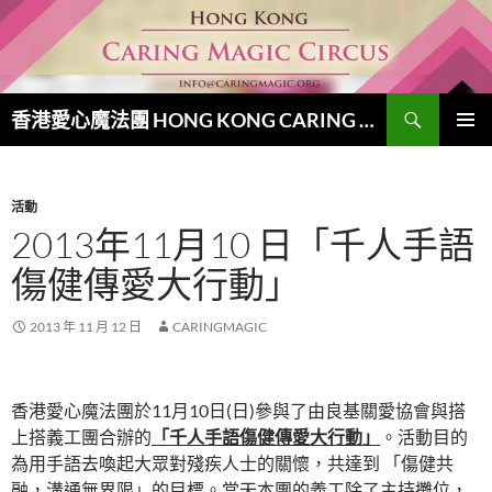
跳
至
主
要
搜
內
香港愛心魔法團 HONG KONG CARING MAGIC CIRCUS
尋
容
主要選單
活動
2013年11月10 日「千人手語
傷健傳愛大行動」
2013 年 11 月 12 日
CARINGMAGIC
香港愛心魔法團於11月10日(日)參與了由良基關愛協會與搭
上搭義工團合辦的
「千人手語傷健傳愛大行動」
。活動目的
為用手語去喚起大眾對殘疾人士的關懷，共達到 「傷健共
融，溝通無界限」的目標。當天本團的義工除了主持攤位，