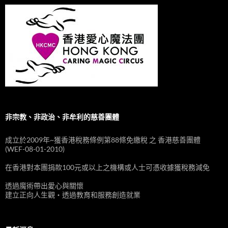
非宗教、非政治、非牟利的慈善團體
成立於2009年~獲香港稅務條例第88條免繳稅 之 香港慈善團體
(WEF-08-01-2010)
在香港對本團捐款100元或以上之機構或人士可憑收據獲稅務減免
透過魔術帶出愛心與關懷
建立正向人生觀‧透過教育和服務創造就業