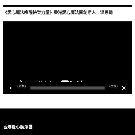
《愛心魔法喚醒快樂力量》香港愛心魔法團創辦人：溫思聰
視
訊
播
放
器
00:00
02:03
香港愛心魔法團