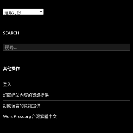
本
團
服
務
及
SEARCH
活
動
搜
(按
尋
月
關
份)
鍵
字:
其他操作
登入
訂閱網站內容的資訊提供
訂閱留言的資訊提供
WordPress.org 台灣繁體中文