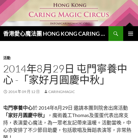
跳
至
主
要
搜
內
香港愛心魔法團 HONG KONG CARING MAGIC CIRCUS
尋
容
主要選單
活動
2014年8月29日 屯門寧養中
心 -「家好月圓慶中秋」
2014 年 09 月 12 日
CARINGMAGIC
屯門寧養中心
於 2014年8月29日 邀請本團到院舍出席活動
「家好月圓慶中秋」
，魔術義工Thomas及蛋蛋代表出席支
持，表演愛心魔法，為一眾老友記帶來溫暖。活動當晚，中
心亦安排了不少節目助慶，包括歌唱及舞蹈表演等，非常熱
鬧！