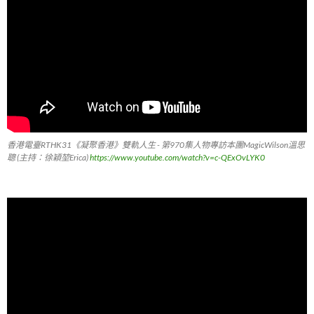
香港電臺RTHK31《凝聚香港》雙軌人生 - 第970集人物專訪本團MagicWilson溫思
聰 (主持：徐穎堃Erica)
https://www.youtube.com/watch?v=c-QExOvLYK0